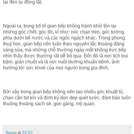
lại đèn tự động tắt.
Ngoài ra, trong bố trí gian bếp không tránh khỏi tồn tại
những góc chết, góc tối, ví như: nóc chạn treo, góc tường
phía dưới bể nước và các ngóc ngách khác. Trong phong
thuỷ học, gian bếp nên tuân theo nguyên tắc thoáng đãng
sáng sủa, mà những chỗ thường ngày mắt không trực tiếp
nhìn thấy được thường rất dễ bỏ qua. Bởi đó là nơi tích bụi
bặm, gián chuột và là nơi nuôi dưỡng khuẩn bệnh, ảnh
hưởng tới sức khoẻ của mọi người trong gia đình.
Bởi vậy trong gian bếp không nên tạo nhiều góc khuất tủ,
chạn cần bịt kín và định kỳ dọn dẹp quét tước, đảm bảo luôn
thuông thoáng sạch sẽ, gọn gàng, mỹ quan.
Sumo
di
22:57