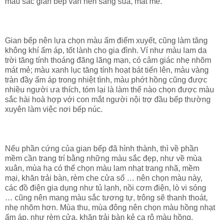
màu sắc gian bếp vẫn nên sáng sủa, mát mẻ.
Gian bếp nên lựa chọn màu ấm điểm xuyết, cũng làm tăng
không khí ấm áp, tốt lành cho gia đình. Ví như màu lam da
trời tăng tính thoáng đãng lãng mạn, có cảm giác nhẹ nhõm
mát mẻ; màu xanh lục tăng tính hoạt bát tiến lên, màu vàng
tràn đầy ấm áp trong nhiệt tình, màu phớt hồng cũng được
nhiều người ưa thích, tóm lại là làm thế nào chọn được màu
sắc hài hoà hợp với con mắt người nội trợ đầu bếp thường
xuyên làm việc nơi bếp núc.
Nếu phần cứng của gian bếp đã hình thành, thì về phần
mềm cần trang trí bằng những màu sắc đẹp, như về mùa
xuân, mùa hạ có thể chọn màu lam nhạt trang nhã, mềm
mại, khăn trải bàn, rèm che cửa sổ … nên chọn màu này,
các đồ điện gia dụng như tủ lạnh, nồi cơm điện, lò vi sóng
… cũng nên mang màu sắc tương tự, trông sẽ thanh thoát,
nhẹ nhõm hơn. Mùa thu, mùa đông nên chọn màu hồng nhạt
ấm áp, như rèm cửa, khăn trải bàn kẻ ca rô màu hồng.