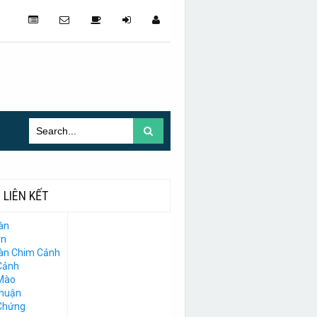
LIÊN KẾT
àn
vn
Đàn Chim Cảnh
Cảnh
Mào
Thuận
Chứng