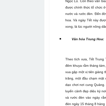
Ngọc Lũ.
Còn theo văn bia
được chính thức tổ chức ở
nước và rước đèn. Đến đời 
hoa. Và ngày Tết này được
xong, là lúc người nông dâ
Văn hóa Trung Hoa:
Theo tích xưa, Tết Trung
đêm khuya rằm tháng tám, t
vua gặp một vị tiên giáng 
trăng, một đầu chạm mặt đ
dạo chơi nơi cung Quảng. 
luyến cảnh đẹp diệu kỳ nơ
và rước đèn vào ngày rằm
đèn ngày 15 tháng 8 hàng 