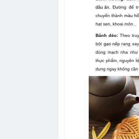
dầu ăn
. Đường để t
chuyển thành
màu hổ
hạt sen, khoai môn...
Bánh dẻo:
Theo tru
bột
gạo nếp
rang xay
dùng mạch nha như
thực phẩm, nguyên li
dụng ngay không cần 