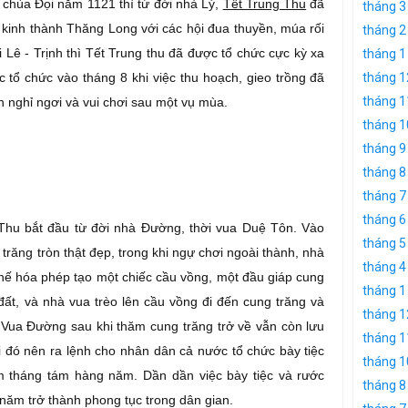
 chùa Đọi năm 1121 thì từ đời nhà Lý,
Tết Trung Thu
đã
tháng 3
 kinh thành Thăng Long với các hội đua thuyền, múa rối
tháng 2
Lê - Trịnh thì Tết Trung thu đã được tổ chức cực kỳ xa
tháng 1
tháng 1
 tổ chức vào tháng 8 khi việc thu hoạch, gieo trồng đã
tháng 1
n nghỉ ngơi và vui chơi sau một vụ mùa.
tháng 1
tháng 9
tháng 8
tháng 7
tháng 6
 Thu bắt đầu từ đời nhà Ðường, thời vua Duệ Tôn. Vào
tháng 5
răng tròn thật đẹp, trong khi ngự chơi ngoài thành, nhà
tháng 4
thế hóa phép tạo một chiếc cầu vồng, một đầu giáp cung
tháng 1
ất, và nhà vua trèo lên cầu vồng đi đến cung trăng và
tháng 1
Vua Đường sau khi thăm cung trăng trở về vẫn còn lưu
tháng 1
i đó nên ra lệnh cho nhân dân cả nước tổ chức bày tiệc
tháng 1
 tháng tám hàng năm. Dần dần việc bày tiệc và rước
tháng 8
năm trở thành phong tục trong dân gian.