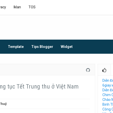
vacy
Iklan
TOS
O
Template
Tips Blogger
Widget
Diễn Đ
ng tục Tết Trung thu ở Việt Nam
6giay.
Diễn 
Chim 
Chào 
Thuỷ
Binh 
Công 