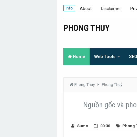
Info
About
Disclaimer
Pri
PHONG THUY
Home
Web Tools
SE
Phong Thuy
Phong Thuỷ
Nguồn gốc và pho
Sumo
00:30
Phong 