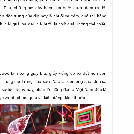
 Thu, những sợi dây bằng hạt bưởi được đem ra đốt
ăn đặc trưng của dịp này là chuối và cốm, quả thị, hồng
 vài quả na dai...và bưởi là thứ quả không thể thiếu
được làm bằng giấy bìa, giấy kiếng đỏ và đốt nến bên
iến trong dịp Trung Thu xưa. Nào là, đèn ông sao, đèn cá
ư tử...Ngày nay, phần lớn lồng đèn ở Việt Nam đều là
ạc và rất phong phú về kiểu dáng, kích thước.