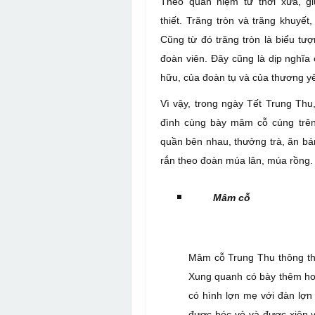
Theo quan niệm từ thời xưa, gi
thiết.
Trăng tròn và trăng khuyết,
Cũng từ đó trăng tròn là biểu tư
đoàn viên. Đây cũng là dịp
nghĩa 
hữu, của đoàn tụ và của thương y
Vì vậy, trong ngày Tết Trung Thu,
đình cùng bày mâm cỗ cúng trên
quần bên nhau, thưởng trà, ăn bá
rắn theo đoàn múa lân, múa rồng
Mâm cỗ
Mâm cỗ Trung Thu thông th
Xung quanh có bày thêm ho
có hình lợn mẹ với đàn lợ
được bóc vỏ và được xiên v