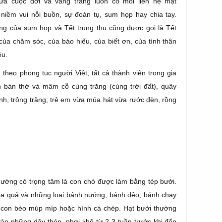
ữa cuộc đời và vầng trăng luôn có mối liên hệ mật
 niềm vui nỗi buồn, sự đoàn tụ, sum họp hay chia tay.
ợng của sum họp và Tết trung thu cũng được gọi là Tết
của chăm sóc, của báo hiếu, của biết ơn, của tình thân
êu.
 theo phong tục người Việt, tất cả thành viên trong gia
 bàn thờ và mâm cỗ cúng trăng (cúng trời đất), quây
nh, trông trăng; trẻ em vừa múa hát vừa rước đèn, rồng
.
ường có trọng tâm là con chó được làm bằng tép bưởi.
a quả và những loại bánh nướng, bánh dẻo, bánh chay
n con béo múp míp h
oặc hình cá chép. Hạt bưởi thường
ào những dây thép, phơi khô từ 2-3 tuần trước khi đến