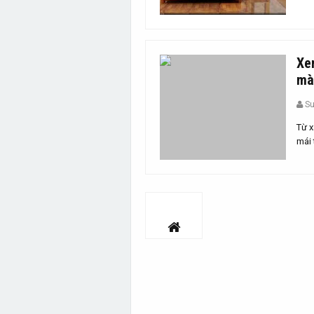
Xe
mà
S
Từ x
mái 