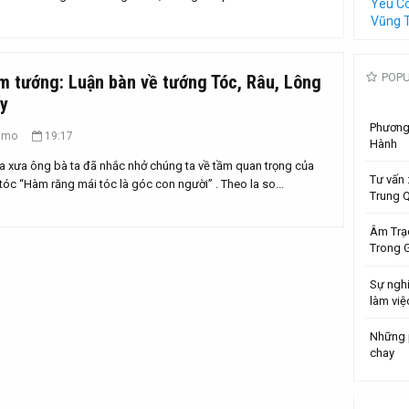
Yêu C
Vũng 
POP
m tướng: Luận bàn về tướng Tóc, Râu, Lông
y
Phương 
umo
19:17
Hành
a xưa ông bà ta đã nhắc nhở chúng ta về tầm quan trọng của
Tư vấn
tóc “Hàm răng mái tóc là góc con người” . Theo la so...
Trung 
Âm Trạ
Trong G
Sự ngh
làm việ
Những 
chay