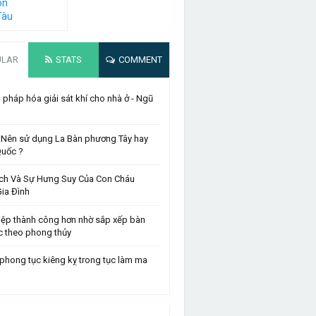
on
Tàu
ULAR
STATS
COMMENT
pháp hóa giải sát khí cho nhà ở - Ngũ
 :Nên sử dụng La Bàn phương Tây hay
Quốc ?
ch Và Sự Hưng Suy Của Con Cháu
ia Đình
iệp thành công hơn nhờ sắp xếp bàn
c theo phong thủy
phong tục kiêng kỵ trong tục làm ma