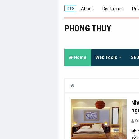
Info
About
Disclaimer
Pri
PHONG THUY
Home
Web Tools
SE
Nh
ng
S
Nhưc
sở t