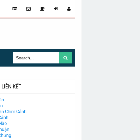
LIÊN KẾT
àn
vn
Đàn Chim Cảnh
Cảnh
Mào
Thuận
Chứng