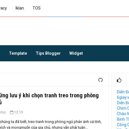
vacy
Iklan
TOS
O
Template
Tips Blogger
Widget
Diễn Đ
ững lưu ý khi chọn tranh treo trong phòng
6giay.
ủ
Diễn 
Chim 
umo
12:19
Chào 
Binh 
húng ta đã biết, treo tranh trong phòng ngủ phản ánh cá tính,
Công 
hích và mongmuốn của gia chủ, nhưng vẫn phải tuân...