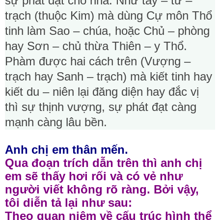
sự phát đạt cho nhà. Như tây – tứ –
trạch (thuộc Kim) mà dùng Cự môn Thổ
tinh làm Sao – chúa, hoặc Chủ – phòng
hay Sơn – chủ thừa Thiên – y Thổ.
Phàm được hai cách trên (Vượng –
trạch hay Sanh – trạch) mà kiết tinh hay
kiết du – niên lại đăng diện hay đắc vị
thì sự thịnh vượng, sự phát đạt càng
mạnh càng lâu bền.
Anh chị em thân mến.
Qua đoạn trích dẫn trên thì anh chị
em sẽ thấy hơi rối và có vẻ như
người viết không rõ ràng. Bởi vậy,
tôi diễn tả lại như sau:
Theo quan niệm về cấu trúc hình thể