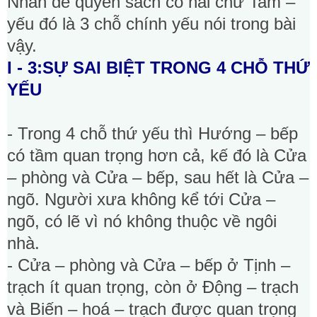
Nhan đề quyển sách có hai chữ Tam –
yếu đó là 3 chỗ chính yếu nói trong bài
vậy.
I - 3:SỰ SAI BIỆT TRONG 4 CHỖ THỨ
YẾU
- Trong 4 chỗ thứ yếu thì Hướng – bếp
có tầm quan trọng hơn cả, kế đó là Cửa
– phòng và Cửa – bếp, sau hết là Cửa –
ngõ. Người xưa không kể tới Cửa –
ngõ, có lẽ vì nó không thuộc về ngôi
nhà.
- Cửa – phòng và Cửa – bếp ở Tịnh –
trạch ít quan trọng, còn ở Động – trạch
và Biến – hoá – trạch được quan trọng