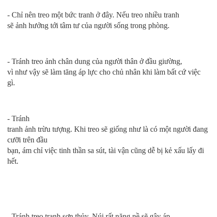
- Chỉ nên treo một bức tranh ở đây. Nếu treo nhiều tranh
sẽ ảnh hưởng tới tâm tư của người sống trong phòng.
- Tránh treo ảnh chân dung của người thân ở đầu giường,
vì như vậy sẽ làm tăng áp lực cho chủ nhân khi làm bất cứ việc
gì.
- Tránh
tranh ảnh trừu tượng. Khi treo sẽ giống như là có một người đang
cưỡi trên đầu
bạn, ám chỉ việc tinh thần sa sút, tài vận cũng dễ bị kẻ xấu lấy đi
hết.
- Tránh treo tranh sơn thủy. Núi rất nặng nề sẽ gây áp