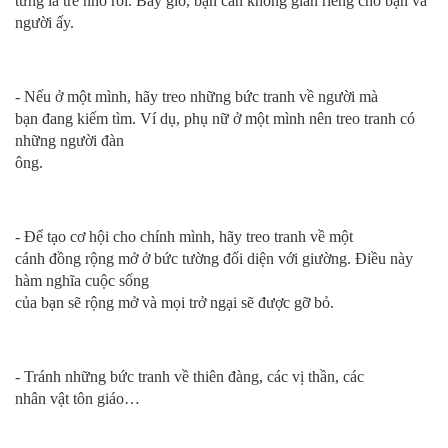
từng là trẻ nhỏ rồi. Bây giờ, bạn cần không gian riêng cho bạn và
người ấy.
- Nếu ở một mình, hãy treo những bức tranh về người mà
bạn đang kiếm tìm. Ví dụ, phụ nữ ở một mình nên treo tranh có
những người đàn
ông.
- Để tạo cơ hội cho chính mình, hãy treo tranh về một
cánh đồng rộng mở ở bức tường đối diện với giường. Điều này
hàm nghĩa cuộc sống
của bạn sẽ rộng mở và mọi trở ngại sẽ được gỡ bỏ.
- Tránh những bức tranh về thiên đàng, các vị thần, các
nhân vật tôn giáo…