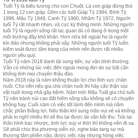
Tuổi Tý là biểu tượng cho con Chuột. Là con giáp đứng thứ
1 trong 12 con giáp. Gồm các tuổi Giáp Tý 1984, Bính Tý
1996, Mậu Tý 1948, Canh Tý 1960, Nhâm Tý 1972. Người
tuổi Tý rất nhanh nhẹn, và cực kỳ thông minh. Những người
tuổi Tý là người sống rất lạc quan dù có đang ở trong một
môi trường đầy khó khăn. Hơn nữa bề ngoài họ là người
kín đáo nhưng không phải vậy. Những người tuổi Tý luôn
kiểm soát được tâm trạng của mình nên được rất nhiều
người yêu quý.
Tuổi Tý năm 2018 danh tài song tiến, sự vận bình thường.
Vẫn có những lúc việc đến ngoài mong đợi do sự bất cẩn
không tính mọi chuyện thấu đáo.
Năm 2018 này là năm không thuận lợi cho lĩnh vực chăn
nuôi. Cho nên nếu gia chủ chăn nuôi thì hãy cẩn thận súc
vật nuôi trong nhà gây bệnh. Năm mới Mậu Tuất gia chủ tuổi
Tý nên tránh núi cao đất hiểm sông sâu không sẽ có chuyện
không hay. Cuối năm có việc tốt lành đến mình mà nắm
chắc phần thắng lợi. Nếu thần khí sung mãn vui vẻ và không
phải lo nghĩ nhiều thì sẽ thu lại được tài vận bội thu. Trái lại
thân hình bạc nhược, tinh lực suy vi thời thì không nên đi xa.
Sẽ phải chịu tha phương viễn xứ, nghe báo tang sự mà
thương tâm phiền não, được việc này nhưng hỏng việc