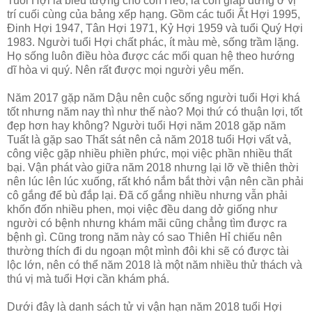
Tuổi Hợi là biểu tượng cho con Heo, là con giáp đứng ở vị
trí cuối cùng của bảng xếp hạng. Gồm các tuổi Ất Hợi 1995,
Đinh Hợi 1947, Tân Hợi 1971, Kỷ Hợi 1959 và tuổi Quý Hợi
1983. Người tuổi Hợi chất phác, ít màu mè, sống trầm lặng.
Họ sống luôn điều hòa được các mối quan hệ theo hướng
dĩ hòa vi quý. Nên rất được mọi người yêu mến.
Năm 2017 gặp năm Dậu nên cuộc sống người tuổi Hợi khá
tốt nhưng năm nay thì như thế nào? Mọi thứ có thuận lợi, tốt
đẹp hơn hay không? Người tuổi Hợi năm 2018 gặp năm
Tuất là gặp sao Thất sát nên cả năm 2018 tuổi Hợi vất vả,
công việc gặp nhiều phiền phức, mọi việc phần nhiều thất
bại. Vận phát vào giữa năm 2018 nhưng lại lỡ về thiên thời
nên lúc lên lúc xuống, rất khó nắm bắt thời vận nên cần phải
cô gắng để bù đắp lại. Đã cố gắng nhiều nhưng vẫn phải
khốn đốn nhiều phen, mọi việc đều dang dở giống như
người có bệnh nhưng khám mãi cũng chẳng tìm được ra
bệnh gì. Cũng trong năm này có sao Thiên Hỉ chiếu nên
thường thích đi du ngoạn một mình đôi khi sẽ có được tài
lộc lớn, nên có thể năm 2018 là một năm nhiều thử thách và
thú vị mà tuổi Hợi cần khám phá.
Dưới đây là danh sách tử vi vận hạn năm 2018 tuổi Hợi