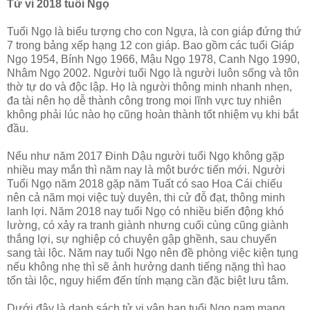
Tử vi 2018 tuổi Ngọ
Tuổi Ngọ là biểu tượng cho con Ngựa, là con giáp đứng thứ
7 trong bảng xếp hạng 12 con giáp. Bao gồm các tuổi Giáp
Ngọ 1954, Bính Ngọ 1966, Mậu Ngọ 1978, Canh Ngọ 1990,
Nhâm Ngọ 2002. Người tuổi Ngọ là người luôn sống và tôn
thờ tự do và độc lập. Họ là người thông minh nhanh nhẹn,
đa tài nên họ dễ thành công trong mọi lĩnh vực tuy nhiên
không phải lúc nào họ cũng hoàn thành tốt nhiệm vụ khi bắt
đầu.
Nếu như năm 2017 Đinh Dậu người tuổi Ngọ không gặp
nhiều may mắn thì năm nay là một bước tiến mới. Người
Tuổi Ngọ năm 2018 gặp năm Tuất có sao Hoa Cái chiếu
nên cả năm mọi việc tuỳ duyên, thi cử đỗ đạt, thông minh
lanh lợi. Năm 2018 nay tuổi Ngọ có nhiều biến động khó
lường, có xảy ra tranh giành nhưng cuối cùng cũng giành
thắng lợi, sự nghiệp có chuyện gập ghềnh, sau chuyển
sang tài lộc. Năm nay tuổi Ngọ nên đề phòng việc kiện tụng
nếu không nhẹ thì sẽ ảnh hưởng danh tiếng nặng thì hao
tổn tài lộc, nguy hiểm đến tính mạng cần đặc biệt lưu tâm.
Dưới đây là danh sách tử vi vận hạn tuổi Ngọ nam mạng,