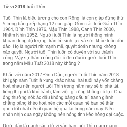
Tử vi 2018 tuổi Thìn
Tuổi Thìn là biểu tượng cho con Rồng, là con giáp đứng thứ
5 trong bảng xếp hạng 12 con giáp. Gồm các tuổi Giáp Thìn
1964, Bính Thìn 1976, Mậu Thìn 1988, Canh Thìn 2000,
Nhâm Nhìn 1952. Người tuổi Thìn là người thông minh,
khoan dung độ lượng, tràn trề sinh lực và sức khỏe luôn dồi
dào. Họ là người rất mạnh mẽ, quyết đoán nhưng không
xảo quyệt. Người tuổi Thìn luôn có duyên với sự thành
công. Vậy sự thành công đó có đeo đuổi người tuổi Thìn
trong năm Mậu Tuất 2018 này không ?
Khắc với năm 2017 Đinh Dậu, người Tuổi Thìn năm 2018
khi gặp năm Tuất là xung khắc nhau, hai tuổi này vốn chẳng
hoà nhau nên người tuổi Thìn trong năm nay sẽ bị phá tài,
tiếng thị phi là khó tránh, làm việc gì cũng không có lợi. Cha
ông thường nói: ác đâu không bằng đấu trí, tranh giành
chẳng bằng khéo hoà nên các mỗi quan hệ bạn bè thân
quen tốt nhất nên ít quan hệ qua lại trong năm nay. Nên
nhẫn nhịn qua ngày không nên nóng tính kẻo hỏng đại cuộc.
Dưới đây là danh sách tử vi vận hạn tuổi Thìn nam mạng,