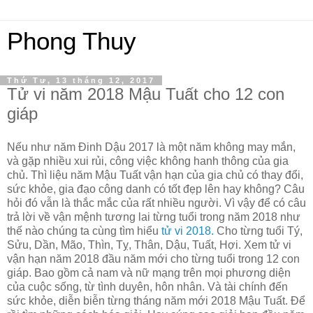
Phong Thuy
Thứ Tư, 13 tháng 12, 2017
Tử vi năm 2018 Mậu Tuất cho 12 con
giáp
Nếu như năm Đinh Dậu 2017 là một năm không may mắn,
và gặp nhiều xui rủi, công việc không hanh thông của gia
chủ. Thì liệu năm Mậu Tuất vận hạn của gia chủ có thay đổi,
sức khỏe, gia đạo công danh có tốt đẹp lên hay không? Câu
hỏi đó vẫn là thắc mắc của rất nhiều người. Vì vậy để có câu
trả lời về vận mệnh tương lai từng tuổi trong năm 2018 như
thế nào chúng ta cùng tìm hiểu
tử vi 2018.
Cho từng tuổi Tý,
Sửu, Dần, Mão, Thìn, Tỵ, Thân, Dậu, Tuất, Hợi. Xem tử vi
vận hạn năm 2018 đầu năm mới cho từng tuổi trong 12 con
giáp. Bao gồm cả nam và nữ mạng trên mọi phương diện
của cuộc sống, từ tình duyên, hôn nhân. Và tài chính đến
sức khỏe, diễn biễn từng tháng năm mới 2018 Mậu Tuất. Để