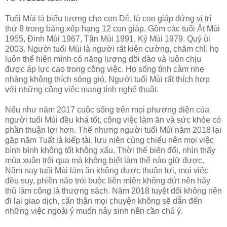
Tuổi Mùi là biểu tượng cho con Dê, là con giáp đứng vị trí
thứ 8 trong bảng xếp hạng 12 con giáp. Gồm các tuổi Ất Mùi
1955, Đinh Mùi 1967, Tân Mùi 1991, Kỷ Mùi 1979, Quý ùi
2003. Người tuổi Mùi là người rất kiên cường, chăm chỉ, họ
luôn thể hiện mình có năng lượng dồi dào và luôn chịu
được áp lực cao trong công việc. Họ sống tình cảm nhẹ
nhàng không thích sóng gió. Người tuổi Mùi rất thích hợp
với những công việc mang tính nghệ thuật.
Nếu như năm 2017 cuộc sống trên mọi phương diện của
người tuổi Mùi đều khá tốt, công việc làm ăn và sức khỏe có
phần thuận lợi hơn. Thế nhưng người tuổi Mùi năm 2018 lại
gặp năm Tuất là kiếp tài, lưu niên cùng chiếu nên mọi việc
bình bình không tốt không xấu. Thời thế biến đổi, nhìn thấy
mùa xuân trôi qua mà không biết làm thế nào giữ được.
Năm nay tuổi Mùi làm ăn không được thuận lợi, mọi việc
đều suy, phiền não trói buộc liên miên không dứt nên hãy
thủ làm công là thượng sách. Năm 2018 tuyệt đối không nên
đi lại giao dịch, cẩn thận mọi chuyện không sẽ dẫn đến
những việc ngoài ý muốn nảy sinh nên cần chú ý.