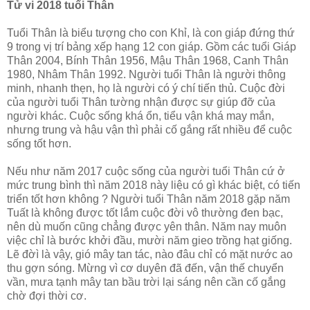
Tử vi 2018 tuổi Thân
Tuổi Thân là biểu tượng cho con Khỉ, là con giáp đứng thứ
9 trong vị trí bảng xếp hạng 12 con giáp. Gồm các tuổi Giáp
Thân 2004, Bính Thân 1956, Mậu Thân 1968, Canh Thân
1980, Nhâm Thân 1992. Người tuổi Thân là người thông
minh, nhanh thẹn, họ là người có ý chí tiến thủ. Cuộc đời
của người tuổi Thân tường nhận được sự giúp đỡ của
người khác. Cuộc sống khá ổn, tiểu vận khá may mắn,
nhưng trung và hậu vận thì phải cố gắng rất nhiều để cuộc
sống tốt hơn.
Nếu như năm 2017 cuộc sống của người tuổi Thân cứ ở
mức trung bình thì năm 2018 này liệu có gì khác biệt, có tiến
triển tốt hơn không ? Người tuổi Thân năm 2018 gặp năm
Tuất là không được tốt lắm cuộc đời vô thường đen bạc,
nên dù muốn cũng chẳng được yên thân. Năm nay muôn
việc chỉ là bước khởi đầu, mười năm gieo trồng hạt giống.
Lẽ đờì là vậy, gió mây tan tác, nào đâu chỉ có mặt nước ao
thu gợn sóng. Mừng vì cơ duyên đã đến, vận thế chuyển
vần, mưa tạnh mây tan bầu trời lại sáng nên cần cố gắng
chờ đợi thời cơ.