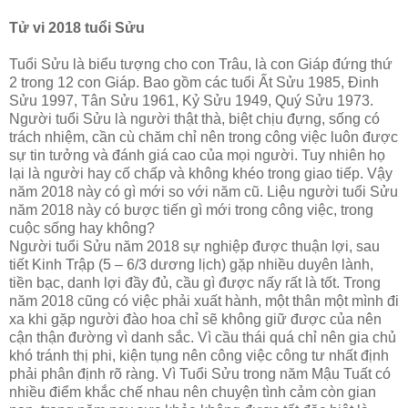
Tử vi 2018 tuổi Sửu
Tuổi Sửu là biểu tượng cho con Trâu, là con Giáp đứng thứ
2 trong 12 con Giáp. Bao gồm các tuổi Ất Sửu 1985, Đinh
Sửu 1997, Tân Sửu 1961, Kỷ Sửu 1949, Quý Sửu 1973.
Người tuổi Sửu là người thật thà, biệt chịu đựng, sống có
trách nhiệm, cần cù chăm chỉ nên trong công việc luôn được
sự tin tưởng và đánh giá cao của mọi người. Tuy nhiên họ
lại là người hay cố chấp và không khéo trong giao tiếp. Vậy
năm 2018 này có gì mới so với năm cũ. Liệu người tuổi Sửu
năm 2018 này có bược tiến gì mới trong công việc, trong
cuộc sống hay không?
Người tuổi Sửu năm 2018 sự nghiệp được thuận lợi, sau
tiết Kinh Trập (5 – 6/3 dương lịch) gặp nhiều duyên lành,
tiền bạc, danh lợi đầy đủ, cầu gì được nấy rất là tốt. Trong
năm 2018 cũng có việc phải xuất hành, một thân một mình đi
xa khi gặp người đào hoa chỉ sẽ không giữ được của nên
cận thận đường vì danh sắc. Vì cầu thái quá chỉ nên gia chủ
khó tránh thị phi, kiện tụng nên công việc công tư nhất định
phải phân định rõ ràng. Vì Tuổi Sửu trong năm Mậu Tuất có
nhiều điểm khắc chế nhau nên chuyện tình cảm còn gian