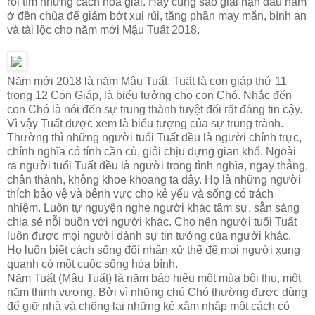
rồi tìm những cách hóa giải. Hay cúng sao giải hạn đầu năm
ở đền chùa để giảm bớt xui rủi, tăng phần may mắn, bình an
và tài lộc cho năm mới Mậu Tuất 2018.
Năm mới 2018 là năm Mậu Tuất, Tuất là con giáp thứ 11
trong 12 Con Giáp, là biểu tưởng cho con Chó. Nhắc đến
con Chó là nói đến sự trung thành tuyệt đối rất đáng tin cậy.
Vì vậy Tuất được xem là biểu tượng của sự trung trành.
Thường thì những người tuổi Tuất đều là người chính trực,
chính nghĩa có tính cần cù, giỏi chịu đựng gian khổ. Ngoài
ra người tuổi Tuất đều là người trọng tình nghĩa, ngay thẳng,
chân thành, không khoe khoang ta đây. Họ là những người
thích bảo vệ và bênh vực cho kẻ yếu và sống có trách
nhiệm. Luôn tự nguyện nghe người khác tâm sự, sẵn sàng
chia sẻ nỗi buồn với người khác. Cho nên người tuổi Tuất
luôn được mọi người dành sự tin tưởng của người khác.
Họ luôn biết cách sống đối nhân xử thế để mọi người xung
quanh có một cuộc sống hòa bình.
Năm Tuất (Mậu Tuất) là năm báo hiệu một mùa bội thu, một
năm thịnh vượng. Bởi vì những chú Chó thường được dùng
để giữ nhà và chống lại những kẻ xâm nhập một cách có