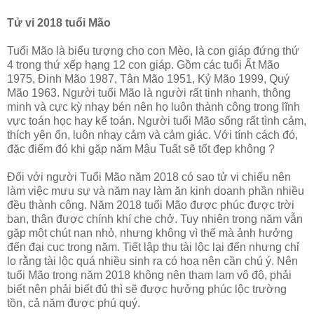
Tử vi 2018 tuổi Mão
Tuổi Mão là biểu tượng cho con Mèo, là con giáp đứng thứ
4 trong thứ xếp hạng 12 con giáp. Gồm các tuổi Ất Mão
1975, Đinh Mão 1987, Tân Mão 1951, Kỷ Mão 1999, Quý
Mão 1963. Người tuổi Mão là người rất tinh nhanh, thông
minh và cực kỳ nhạy bén nên họ luôn thành công trong lĩnh
vực toán học hay kế toán. Người tuổi Mão sống rất tình cảm,
thích yên ổn, luôn nhạy cảm và cảm giác. Với tính cách đó,
đặc điểm đó khi gặp năm Mậu Tuất sẽ tốt đẹp không ?
Đối với người Tuổi Mão năm 2018 có sao tử vi chiếu nên
làm việc mưu sự và năm nay làm ăn kinh doanh phần nhiều
đều thành công. Năm 2018 tuổi Mão được phúc được trời
ban, thân được chính khí che chở. Tuy nhiên trong năm vẫn
gặp một chút nạn nhỏ, nhưng không vì thế mà ảnh hưởng
đến đại cục trong năm. Tiết lập thu tài lộc lại đến nhưng chỉ
lo rằng tài lộc quá nhiều sinh ra có hoạ nên cần chú ý. Nên
tuổi Mão trong năm 2018 không nên tham lam vô độ, phải
biết nên phải biết đủ thì sẽ được hưởng phúc lộc trường
tồn, cả năm được phú quý.