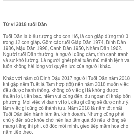
Tử vi 2018 tuổi Dần
Tuổi Dần là biểu tượng cho con Hổ, là con giáp đứng thứ 3
trong 12 con giáp. Gồm các tuổi Giáp Dần 1974, Bính Dần
1986, Mậu Dần 1998, Canh Dần 1950, Nhâm Dần 1962.
Người tuổi Dần thường là người dũng cảm, tính cạnh tranh
và sự khó lường. Là người ghét phải tuân thủ mệnh lệnh và
luôn không hài lòng với quyền lực của người khác.
Khác với năm cũ Đinh Dậu 2017 người Tuổi Dần năm 2018
khi gặp năm Tuất là Tam hợp (tốt) nên năm 2018 muôn việc
đều được hanh thông, không có việc gì là không được
thuận lợi, tiền bạc, niềm vui cùng đến, du ngoạn đi khắp bốn
phương. Mọi việc vì danh vì lợi, cẩu gì cũng sẽ được như ý,
làm việc gì cũng có thành tựu. Năm 2018 là năm tốt nhất
Tuổi Dần tiến hành làm ăn, kinh doanh. Nhưng cũng phải
chú ý đến sức khỏe chớ nên lao tâm quá độ nếu không sẽ
mang tiếng thị phi, cô độc một mình, gieo tiếp mầm hoạ cho
năm tiếp theo.