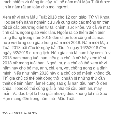
trách nhiệm và đáng tin cậy. Vì thế năm mới Mậu Tuất được
tin là năm rất an toàn cho mọi người.
Xem tử vi năm Mậu Tuất 2018 cho 12 con giáp. Tử Vi Khoa
Học sẽ tiến hành nghiên cứu và cung cấp các thông tin trên
tất cả các phương diện từ tài chính, sức khỏe. Và cả về mặt
tình cảm, ngoại giao việc làm. Ngoài ra có thêm diễn biến
từng tháng trong năm 2018 đến chọn tuổi xông nhà, màu
hợp với từng con giáp trong năm mới 2018. Năm mới Mậu
Tuất 2018 bắt đầu từ ngày bắt đầu từ ngày 16/2/2018 đến
ngày 5/2/2019 dương lịch. Nếu gia chủ là nam hãy xem tử vi
2018 nam mạng tuổi bạn, nếu gia chủ là nữ hãy xem tử vi
2018 nữ mạng tuổi bạn. Ngoài ra, gia chủ có thể xem tử vi
năm nay cho bố mẹ, anh, chị, em, vợ, chồng trong gia đình
mình. Nếu như năm 2018 này gia chủ có số mệnh không tốt.
Thì gia chủ có thể biết đồng thời chuẩn bị những thứ cần
thiết để tiến hành làm lễ cúng sao giải hạn đầu năm ở đền
chùa. Hoặc có thể cúng giải ở nhà để cầu bình an, may
mắn. Và đặc biệt là hóa giải những điều không tốt mà Sao
Hạn mang đến trong năm mới Mậu Tuất.
Tử vi 2018 tuổi Tý