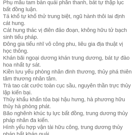
Phụ mẫu tam bàn quái phân thanh, bát tự thập lục
bất đồng luận.
Tá khố tự khố thử trung biệt, ngũ hành thôi lai định
cát hung.
Cát hung thác vị điên đảo đoạn, không hữu tử bạch
sinh tiếu pháp.
Đông gia tiếu nhĩ vô công phu, liêu gia địa thuật vị
học thông.
Khán bãi ngoại dương khán trung dương, bát tự đào
hoa nhất tự sát.
Kiền lưu yếu phòng nhân đinh thương, thủy phá thiên
tâm thương nhân tâm.
Trà tao cát cước toàn cục sầu, nguyên thần trực thủy
lập kiến bại.
Thủy khẩu khẩn tỏa bại hậu hưng, hà phương hữu
thủy hà phòng phát.
Bão nghênh khúc tụ lực bất đồng, trung dương thủy
pháp nhân đa kiến.
Hình yếu hợp vận tài hữu công, trung dương thủy
pháp bất khán quái.