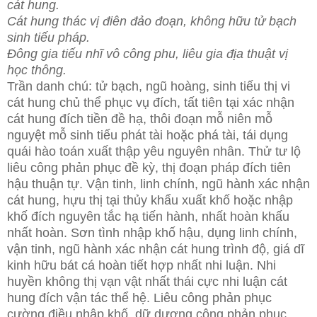
cát hung.
Cát hung thác vị điên đảo đoạn, không hữu tử bạch
sinh tiếu pháp.
Đông gia tiếu nhĩ vô công phu, liêu gia địa thuật vị
học thông.
Trần danh chú: tử bạch, ngũ hoàng, sinh tiếu thị vi
cát hung chủ thể phục vụ đích, tất tiên tại xác nhận
cát hung đích tiền đề hạ, thôi đoạn mỗ niên mỗ
nguyệt mỗ sinh tiếu phát tài hoặc phá tài, tái dụng
quái hào toán xuất thập yêu nguyên nhân. Thử tư lộ
liêu công phản phục đề kỳ, thị đoạn pháp đích tiên
hậu thuận tự. Vận tinh, linh chính, ngũ hành xác nhận
cát hung, hựu thị tại thủy khẩu xuất khố hoặc nhập
khố đích nguyên tắc hạ tiến hành, nhất hoàn khấu
nhất hoàn. Sơn tình nhập khố hậu, dụng linh chính,
vận tinh, ngũ hành xác nhận cát hung trình độ, giá dĩ
kinh hữu bát cá hoàn tiết hợp nhất nhi luận. Nhi
huyền không thị vạn vật nhất thái cực nhi luận cát
hung đích vận tác thể hệ. Liêu công phản phục
cường điều nhập khố, dữ dương công phản phục