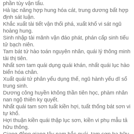
phần tùy vận tẩu.
Hà lạc năng hợp hung hóa cát, trung dương bất hợp
định sát luận.
Khắc xuất tài tiết vận thối phá, xuất khố vi sát ngũ
hoàng hung.
Sinh nhập tài mãnh vận đáo phát, phán cấp sinh tiếu
tử bạch niên.
Tam bát tứ hào toán nguyên nhân, quái lý thông minh
tài thị tiên.
Nhất sơn tam quái dụng quái khán, nhất quái lục hào
biến hóa chân.
Xuất quái tứ phân yếu dụng thế, ngũ hành yếu dĩ sổ
trung sinh.
Dương công huyền không thần tiên học, phàm nhân
nan ngộ thiên ky quyết.
Nhất quái tam sơn tuất kiền hợi, tuất thống bát sơn vi
tự khố.
Hợi thuận kiền quái thập lục sơn, kiền vi phụ mẫu tả
hữu thông.
Giang đông giang tây nam bắc quái, tam sơn hạ hữu