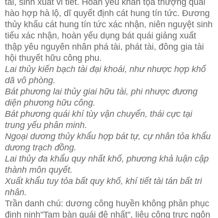
tài, sinh xuất vi tiết. Hoàn yếu khán tọa thượng quái
hào hợp hà lộ, dĩ quyết định cát hung tín tức. Đương
thủy khẩu cát hung tín tức xác nhận, niên nguyệt sinh
tiếu xác nhận, hoàn yếu dụng bát quái giảng xuất
thập yêu nguyên nhân phá tài, phát tài, đông gia tài
hội thuyết hữu công phu.
Lai thủy kiến bạch tài đại khoái, như nhược hợp khố
dã vô phòng.
Bát phương lai thủy giai hữu tài, phi nhược đương
diện phương hữu công.
Bát phương quái khí tùy vận chuyển, thái cực tại
trung yếu phân minh.
Ngoại dương thủy khẩu hợp bát tự, cự nhân tỏa khẩu
dương trạch đồng.
Lai thủy đa khẩu quy nhất khố, phương khả luận cập
thành môn quyết.
Xuất khẩu tuy tỏa bất quy khố, khí tiết tài tán bất tri
nhân.
Trần danh chú: dương công huyền không phản phục
đinh ninh"Tam bàn quái đệ nhất", liêu công trực ngôn