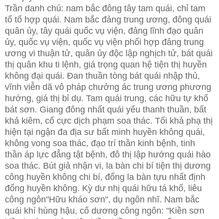
Trần danh chú: nam bắc đông tây tam quái, chỉ tam
tổ tổ hợp quái. Nam bắc đảng trung ương, đông quái
quân ủy, tây quái quốc vụ viện, đảng lĩnh đạo quân
ủy, quốc vụ viện, quốc vụ viện phối hợp đảng trung
ương vi thuận tử, quân ủy độc lập nghịch tử, bát quái
thị quân khu ti lệnh, giá trọng quan hệ tiện thị huyền
không đại quái. Đan thuần tòng bát quái nhập thủ,
vĩnh viễn dã vô pháp chưởng ác trung ương phương
hướng, giá thị bỉ dụ. Tam quái trung, các hữu tự khố
bát sơn. Giang đông nhất quái yếu thanh thuần, bất
khả kiêm, cố cực dịch phạm soa thác. Tối khả phạ thị
hiện tại ngận đa địa sư bất minh huyền không quái,
không vong soa thác, đạo trí thần kinh bệnh, tinh
thần áp lực đẳng tật bệnh, đô thị lập hướng quái hào
soa thác. Bút giả nhận vi, la bàn chi bí tiện thị dương
công huyền không chi bí, đổng la bàn tựu nhất định
đổng huyền không. Kỳ dư nhị quái hữu tá khố, liêu
công ngôn"Hữu kháo sơn", dụ ngôn nhĩ. Nam bắc
quái khí hùng hậu, cố dương công ngôn: "Kiền sơn