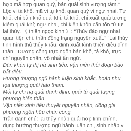
hợp mã hợp quan quý, bản quái sinh vượng tầm."
Lộc vi tá khố, mã vi tự khố, quan quý vi ngự nhai. Tự
khố, chỉ bản khố quái khí; tá khố, chỉ xuất quái tương
kiêm quái khí; ngự nhai, chỉ kiền khôn cấn tốn tứ tự
lai thủy. 《 thiên ngọc kinh 》: "Thủy đáo ngự nhai
quan tiện chí, thần đồng trạng nguyên xuất." "Lai thủy
tinh hình thủ thủy khẩu, định xuất kình thiên điều đỉnh
thần." Dương công trực ngôn bản khố, tá khố, trực
chỉ nguyên chân, vô nhất ẩn ngữ.
Đãn khán tự thị hà sinh tiếu, vận niên thôi đoạn bào
bất điệu.
Hướng thượng ngũ hành luận sinh khắc, hoàn nhu
tọa thượng quái hào tham.
Mỗi tự chi hạ quái danh định, quái từ quái tượng
phương hiển thần.
Vận niên sinh tiếu thuyết nguyên nhân, đông gia
phương ngôn hữu chân công.
Trần danh chú: lai thủy nhập quái hợp linh chính,
dụng hướng thượng ngũ hành luận chi, sinh nhập vi