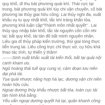
quy khố, dĩ thu bát phương quái khí. Thái cực tại
trung, bát phương quái khí tùy chi vận chuyển, cố bát
phương lai thủy giai hữu công. Lai thủy nghi đa, xuất
khẩu vụ tu quy nhất khố, tắc khí tràng khẩn tỏa,
phương khả luận cập"Thành môn nhất quyết" . Lai
thủy quy nhập bản khố, tắc tài nguyên cổn cổn nhi
lai; bất quy khố, tài tán đô bất minh nguyên nhân.
Liêu gia dĩ thủy pháp kiến trường, thử giai tòng thực
tiễn trung lai. Liêu công trực chỉ thực xử, cụ hữu khả
thao tác tính, tự thiển ý thâm!
-------
Sinh xuất khắc xuất tài kiến thối, bất tại quái nội
canh kham ưu.
Ngũ hoàng thái tuế quy cung vị, cảm đoạn lưu niên
đại phá tài.
Tọa quái nhược năng hợp hà lạc, đương vận chi niên
hoàn hữu cứu.
Ngoại dương thủy khẩu nhược bất tỏa, toàn cục tài
tán hình khả bằng.
Yếu vấn ngoại dương quyết hà tại, quân khanh công