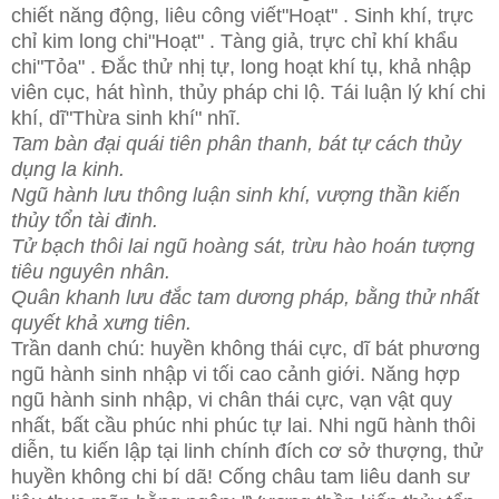
chiết năng động, liêu công viết"Hoạt" . Sinh khí, trực
chỉ kim long chi"Hoạt" . Tàng giả, trực chỉ khí khẩu
chi"Tỏa" . Đắc thử nhị tự, long hoạt khí tụ, khả nhập
viên cục, hát hình, thủy pháp chi lộ. Tái luận lý khí chi
khí, dĩ"Thừa sinh khí" nhĩ.
Tam bàn đại quái tiên phân thanh, bát tự cách thủy
dụng la kinh.
Ngũ hành lưu thông luận sinh khí, vượng thần kiến
thủy tổn tài đinh.
Tử bạch thôi lai ngũ hoàng sát, trừu hào hoán tượng
tiêu nguyên nhân.
Quân khanh lưu đắc tam dương pháp, bằng thử nhất
quyết khả xưng tiên.
Trần danh chú: huyền không thái cực, dĩ bát phương
ngũ hành sinh nhập vi tối cao cảnh giới. Năng hợp
ngũ hành sinh nhập, vi chân thái cực, vạn vật quy
nhất, bất cầu phúc nhi phúc tự lai. Nhi ngũ hành thôi
diễn, tu kiến lập tại linh chính đích cơ sở thượng, thử
huyền không chi bí dã! Cống châu tam liêu danh sư