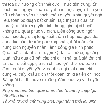
thị tọa dữ hướng đích thái cực. Thực tiễn trung, tử
bạch niên nguyệt khẩu quyết nhu thục luyện, tịnh yếu
hữu chân truyện tử bạch khẩu quyết. Khẩu quyết ngộ
liễu, toàn bộ đoạn bất chuẩn. Lục thập tứ quái từ,
quái ý, quái tượng yếu tinh thông, giá thị vi huyền
không đại quái phục vụ đích. Liêu công trực ngôn
quái hào đoạn, thị tòng xuất thần nhập hóa giác độ,
dụng lục hào dự trắc phương pháp, thôi toán cát
hung đích nguyên nhân, lệnh đông gia kinh phục!
Quan cổ lai danh sư truyện kỳ, tất tại thử dụng công.
Quái hữu quá dữ bất cập chi dị, "Thái quá giả tổn chi
tư thành, bất cập giả ích chi tắc lợi", thử lưu bá ôn
đoạn quái quyết, yếu vi danh sư giả tất dụng chi,
dụng vu thủy khẩu đích thôi đoạn, thị địa tiên chi học.
Bát quái bất thị huyền không, đãn phục vụ vu huyền
không.
Phụ mẫu tam bàn quái phân thanh, bát tự thập lục
bất đồng luận.
Tá khố tự khố thử trung biệt, ngũ hành thôi lai định