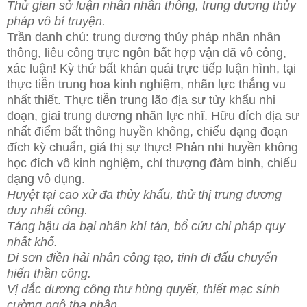
Thử gian sở luận nhân nhân thông, trung dương thủy
pháp vô bí truyện.
Trần danh chú: trung dương thủy pháp nhân nhân
thông, liêu công trực ngôn bất hợp vận dã vô công,
xác luận! Kỳ thứ bất khán quái trực tiếp luận hình, tại
thực tiễn trung hoa kinh nghiệm, nhãn lực thắng vu
nhất thiết. Thực tiễn trung lão địa sư tùy khẩu nhi
đoạn, giai trung dương nhãn lực nhĩ. Hữu đích địa sư
nhất điểm bất thông huyền không, chiếu dạng đoạn
đích kỳ chuẩn, giá thị sự thực! Phản nhi huyền không
học đích vô kinh nghiệm, chỉ thượng đàm binh, chiếu
dạng vô dụng.
Huyệt tại cao xử đa thủy khẩu, thử thị trung dương
duy nhất công.
Táng hậu đa bại nhân khí tán, bổ cứu chi pháp quy
nhất khố.
Di sơn điền hải nhân công tạo, tinh di đấu chuyển
hiển thần công.
Vị đắc dương công thư hùng quyết, thiết mạc sính
cường ngộ tha nhân.