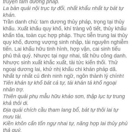
truyện tam dương pháp.
La bàn quái nội trục tự đối, nhất khẩu nhất tự bát tự
khán.
Trần danh chú: tam dương thủy pháp, trọng tại thủy
khẩu. Xuất khẩu quy khố, khí tràng vô tiết, thủy khẩu
khẩn tỏa, toàn cục hợp pháp. Thực tiễn trung lai thủy
quy khố, đương vượng sinh nhập, tài nguyên nghiễm
tiến. Lai khẩu hữu tinh hình, hợp vận, cai sinh tiếu
phú thả quý. Nhược tại ngự nhai, tất hữu công danh.
Nhược sinh xuất khắc xuất, tài tức kiến thối. Thử
ngoại dương lai, khứ nhị khẩu chi khán pháp dã.
Nhất tự nhất cú đinh ninh ngữ, ngôn thành lý chính!
Tiên khán tự khố bát cá tự, tái khán tá khố ngoại
nhân trợ.
Thiên quái phụ mẫu hữu kháo sơn, thập lục tự trung
khả thôi di.
Địa quái chích cầu tham lang bổ, bát tự thôi lai tự
mưu tài.
Kiền khôn cấn tốn ngự nhai tự, năng hợp lai thủy phú
thả quý.