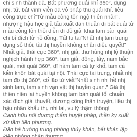
chi sinh thành dã. Bát phương quái khí 360°, dụng
nhị, tứ, bát vĩnh viễn dã vô pháp thu quái khí, liêu
công trực chỉ"Tử mẫu công tôn ngộ thiên nhân",
nhượng hậu học giả tẩu xuất đan thuần dĩ bát quái tử
mẫu công tôn thôi diễn dĩ đồ giải khai tam bàn quái
chi bí đích tử hồ đồng. Tất tu tại"Nhất nhị tam trung
dụng sổ thôi, tài thị huyền không chân diệu quyết!"
Nhất giả, thái cực 360°; nhị giả, thư hùng nhị lộ thuận
nghịch hành hợp 360°; tam giả, đông, tây, nam bắc
quái, mỗi quái 360°, dĩ hàm tam cá tự khố, tam cá
kiền khôn bát quái tại nội. Thái cực tại trung, nhất nhị
tam đô thị 360°, cố lão tử viết"Nhất sinh nhị hề nhị
sinh tam, tam sinh vạn vật thị huyền quan." Giá thị
thiên niên lai huyền không tam bàn quái tối chuẩn
xác đích giải thuyết, dương công thân truyện, liêu thị
hậu nhân khẩu thụ nhi lai, vu lý thậm thông!
Canh hữu nội dương thẩm huyệt pháp, thần ky xuất
xử tầm tiên phương.
Đãn bả hướng trung phóng thủy khán, bất khán lập
kiến phòng phân thương.