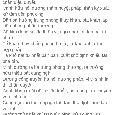
chân diệu quyết.
Canh hữu nội dương thẩm huyệt pháp, thần ky xuất
xử tầm tiên phương.
Đãn bả hướng trung phóng thủy khán, bất khán lập
kiến phòng phân thương.
Cổ kim dong sư đa thiểu vị, ngộ nhân tài tán bất tri
nhân.
Tế khán thủy khẩu phóng hà tự, tự khố bát tự tẫn
hợp pháp.
Tá khố bát tự nhất bàn bàn, xuất khố định khiếu tài
phá tán.
Minh đường tả hạ trung phòng thương, tả trường
hữu thiểu bất dụng nghi.
Dương công truyện hạ nội dương pháp, vị vị sinh lai
thị chân quyết.
Canh khán quái nội tử tôn khắc, bát cung lưu chuyển
vận tinh cầu.
Cung nội vận thối nhị ngũ tật, tam thất tịnh lâm đao
vô tình.
Hướng thủ nhất khí tai phúc bính, cửu cung lưu