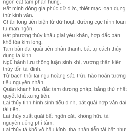
ngôn cát tam phân hung.
Bất minh đông gia phúc dữ đức, thiết mạc loạn dụng
thử kinh văn.
Chân long tiên biện tử dữ hoạt, đường cục hình loan
tu mạn ngôn.
Bát phương thủy khẩu giai yếu khán, hợp đắc bản
khố tỏa kim long.
Tam bàn đại quái tiên phân thanh, bát tự cách thủy
dụng la kinh.
Ngũ hành lưu thông luận sinh khí, vượng thần kiến
thủy tổn tài đinh.
Tử bạch thôi lai ngũ hoàng sát, trừu hào hoán tượng
tiêu nguyên nhân.
Quân khanh lưu đắc tam dương pháp, bằng thử nhất
quyết khả xưng tiên.
Lai thủy tinh hình sinh tiếu định, bát quái hợp vận đại
tài tiến.
Lai thủy xuất quái bất ngôn cát, không hữu tài
nguyên uổng phí tâm.
Lai thủy tá khố vô hậu kính, tha nhân tiễn tài bất như