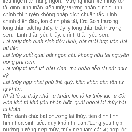
liêu thục mãn hằng ngôn: "Vượng thần kiến thủy tổn
tài đinh, linh thần kiến thủy vượng nhân đinh." Linh
chính thị huyền không pháp đích chuẩn tắc. Linh
chính điên đảo, tổn đinh phá tài, tức"Sơn thượng
long thần bất hạ thủy, thủy lý long thần bất thượng
sơn." Linh thần yếu thủy, chính thần yếu sơn.
Lai thủy tinh hình sinh tiếu định, bát quái hợp vận đại
tài tiến.
Lai thủy xuất quái bất ngôn cát, không hữu tài nguyên
uổng phí tâm.
Lai thủy tá khố vô hậu kính, tha nhân tiễn tài bất như
kỷ.
Lai thủy ngự nhai phú thả quý, kiền khôn cấn tốn tứ
tự khán.
Nhất lộ lai thủy nhất tự khán, lục lộ lai thủy lục tự đối.
Bản khố tá khố yếu phân biệt, quái ngoại lai thủy bất
tu khán.
Trần danh chú: bát phương lai thủy, tiên định tinh
hình hòa sinh tiếu, quy khố nhi luận."Long yếu hợp
hướng hướng hợp thủy, thủy hợp tam cát vị; hợp lộc