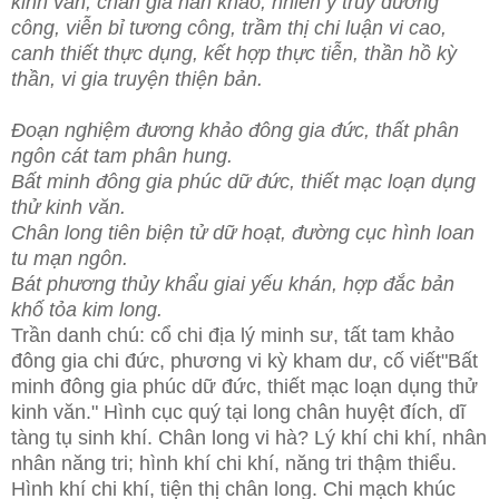
kinh văn, chân giả nan khảo, nhiên ý truy dương
công, viễn bỉ tương công, trầm thị chi luận vi cao,
canh thiết thực dụng, kết hợp thực tiễn, thần hồ kỳ
thần, vi gia truyện thiện bản.
Đoạn nghiệm đương khảo đông gia đức, thất phân
ngôn cát tam phân hung.
Bất minh đông gia phúc dữ đức, thiết mạc loạn dụng
thử kinh văn.
Chân long tiên biện tử dữ hoạt, đường cục hình loan
tu mạn ngôn.
Bát phương thủy khẩu giai yếu khán, hợp đắc bản
khố tỏa kim long.
Trần danh chú: cổ chi địa lý minh sư, tất tam khảo
đông gia chi đức, phương vi kỳ kham dư, cố viết"Bất
minh đông gia phúc dữ đức, thiết mạc loạn dụng thử
kinh văn." Hình cục quý tại long chân huyệt đích, dĩ
tàng tụ sinh khí. Chân long vi hà? Lý khí chi khí, nhân
nhân năng tri; hình khí chi khí, năng tri thậm thiểu.
Hình khí chi khí, tiện thị chân long. Chi mạch khúc