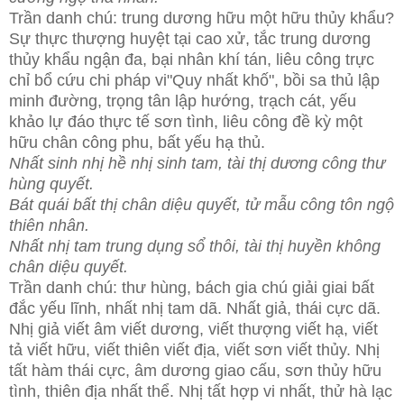
Trần danh chú: trung dương hữu một hữu thủy khẩu?
Sự thực thượng huyệt tại cao xử, tắc trung dương
thủy khẩu ngận đa, bại nhân khí tán, liêu công trực
chỉ bổ cứu chi pháp vi"Quy nhất khố", bồi sa thủ lập
minh đường, trọng tân lập hướng, trạch cát, yếu
khảo lự đáo thực tế sơn tình, liêu công đề kỳ một
hữu chân công phu, bất yếu hạ thủ.
Nhất sinh nhị hề nhị sinh tam, tài thị dương công thư
hùng quyết.
Bát quái bất thị chân diệu quyết, tử mẫu công tôn ngộ
thiên nhân.
Nhất nhị tam trung dụng sổ thôi, tài thị huyền không
chân diệu quyết.
Trần danh chú: thư hùng, bách gia chú giải giai bất
đắc yếu lĩnh, nhất nhị tam dã. Nhất giả, thái cực dã.
Nhị giả viết âm viết dương, viết thượng viết hạ, viết
tả viết hữu, viết thiên viết địa, viết sơn viết thủy. Nhị
tất hàm thái cực, âm dương giao cấu, sơn thủy hữu
tình, thiên địa nhất thể. Nhị tất hợp vi nhất, thử hà lạc