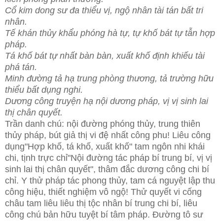
Cổ kim dong sư đa thiểu vị, ngộ nhân tài tán bất tri
nhân.
Tế khán thủy khẩu phóng hà tự, tự khố bát tự tẫn hợp
pháp.
Tá khố bát tự nhất bàn bàn, xuất khố định khiếu tài
phá tán.
Minh đường tả hạ trung phòng thương, tả trường hữu
thiểu bất dụng nghi.
Dương công truyện hạ nội dương pháp, vị vị sinh lai
thị chân quyết.
Trần danh chú: nội đường phóng thủy, trung thiên
thủy pháp, bút giả thị vi đệ nhất công phu! Liêu công
dụng"Hợp khố, tá khố, xuất khố" tam ngôn nhi khái
chi, tịnh trực chỉ"Nội đường tác pháp bí trung bí, vị vị
sinh lai thị chân quyết", thâm đắc dương công chi bí
chỉ. Y thử pháp tác phong thủy, tam cá nguyệt lập thu
công hiệu, thiết nghiệm vô ngộ! Thử quyết vi cống
châu tam liêu liêu thị tộc nhân bí trung chi bí, liêu
công chú bản hữu tuyệt bí tâm pháp. Đường tô sư