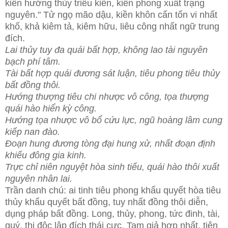
kiền hướng thủy triêu kiền, kiền phong xuất trạng
nguyên." Tử ngọ mão dậu, kiền khôn cấn tốn vi nhất
khố, khả kiêm tả, kiêm hữu, liêu công nhất ngữ trung
đích.
Lai thủy tuy đa quái bất hợp, không lao tài nguyên
bạch phí tâm.
Tài bất hợp quái đương sát luận, tiêu phong tiêu thủy
bất đồng thôi.
Hướng thượng tiêu chi nhược vô công, tọa thượng
quái hào hiển kỳ công.
Hướng tọa nhược vô bổ cứu lực, ngũ hoàng lâm cung
kiếp nan đào.
Đoạn hung đương tòng đại hung xử, nhất đoạn định
khiếu đông gia kinh.
Trực chỉ niên nguyệt hòa sinh tiếu, quái hào thôi xuất
nguyên nhân lai.
Trần danh chú: ai tinh tiêu phong khẩu quyết hòa tiêu
thủy khẩu quyết bất đồng, tuy nhất đồng thôi diễn,
dụng pháp bất đồng. Long, thủy, phong, tức đinh, tài,
quý, thị độc lập đích thái cực. Tam giả hợp nhất, tiện