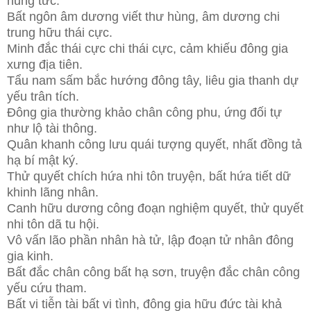
hung tức.
Bất ngôn âm dương viết thư hùng, âm dương chi
trung hữu thái cực.
Minh đắc thái cực chi thái cực, cảm khiếu đông gia
xưng địa tiên.
Tẩu nam sấm bắc hướng đông tây, liêu gia thanh dự
yếu trân tích.
Đông gia thường khảo chân công phu, ứng đối tự
như lộ tài thông.
Quân khanh công lưu quái tượng quyết, nhất đồng tả
hạ bí mật ký.
Thử quyết chích hứa nhi tôn truyện, bất hứa tiết dữ
khinh lãng nhân.
Canh hữu dương công đoạn nghiệm quyết, thử quyết
nhi tôn dã tu hội.
Vô vấn lão phần nhân hà tử, lập đoạn tử nhân đông
gia kinh.
Bất đắc chân công bất hạ sơn, truyện đắc chân công
yếu cứu tham.
Bất vi tiễn tài bất vi tình, đông gia hữu đức tài khả