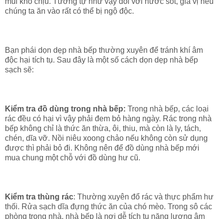
mùi khó chịu. Tương tự như vậy đối với nước sốt, gia vị nếu
chúng ta ăn vào rất có thể bị ngộ độc.
Bạn phái dọn dẹp nhà bếp thường xuyên để tránh khí âm
độc hại tích tụ. Sau đây là một số cách dọn dẹp nhà bếp
sạch sẽ:
Kiểm tra đồ dùng trong nhà bếp:
Trong nhà bếp, các loại
rác đều có hại vì vậy phải đem bỏ hàng ngày. Rác trong nhà
bếp không chỉ là thức ăn thừa, ôi, thiu, mà còn là ly, tách,
chén, dĩa vỡ. Nồi niêu xoong chảo nếu không còn sử dụng
được thì phải bỏ đi. Không nên để đồ dùng nhà bếp mới
mua chung một chỗ với đồ dùng hư cũ.
Kiểm tra thùng rác
: Thường xuyên đổ rác và thực phẩm hư
thối. Rửa sạch dĩa đựng thức ăn của chó mèo. Trong sô các
phòng trong nhà, nhà bếp là nơi dễ tích tụ năng lượng âm