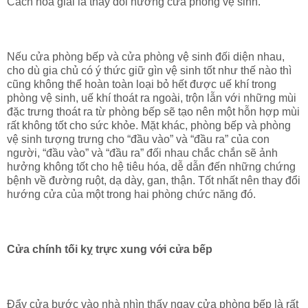
Cách hóa giải là thay đổi hướng cửa phòng vệ sinh.
Nếu cửa phòng bếp và cửa phòng vệ sinh đối diện nhau,
cho dù gia chủ có ý thức giữ gìn vệ sinh tốt như thế nào thì
cũng không thể hoàn toàn loại bỏ hết được uế khí trong
phòng vệ sinh, uế khí thoát ra ngoài, trộn lẫn với những mùi
đặc trưng thoát ra từ phòng bếp sẽ tạo nên một hỗn hợp mùi
rất không tốt cho sức khỏe. Mặt khác, phòng bếp và phòng
vệ sinh tượng trưng cho “đầu vào” và “đầu ra” của con
người, “đầu vào” và “đầu ra” đối nhau chắc chắn sẽ ảnh
hưởng không tốt cho hệ tiêu hóa, dễ dẫn đến những chứng
bệnh về đường ruột, dạ dày, gan, thận. Tốt nhất nên thay đổi
hướng cửa của một trong hai phòng chức năng đó.
Cửa chính tối kỵ trực xung với cửa bếp
Đẩy cửa bước vào nhà nhìn thấy ngay cửa phòng bếp là rất