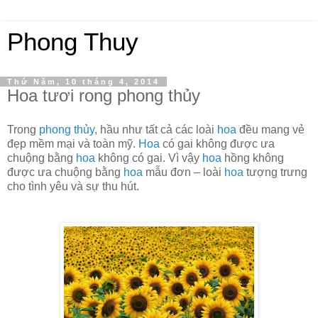
Phong Thuy
Thứ Năm, 10 tháng 4, 2014
Hoa tươi rong phong thủy
Trong
phong thủy
, hầu như tất cả các loài
hoa
đều mang vẻ
đẹp mềm mại và toàn mỹ.
Hoa
có gai không được ưa
chuộng bằng
hoa
không có gai. Vì vậy
hoa
hồng không
được ưa chuộng bằng
hoa
mẫu đơn – loài
hoa
tượng trưng
cho tình yêu và sự thu hút.