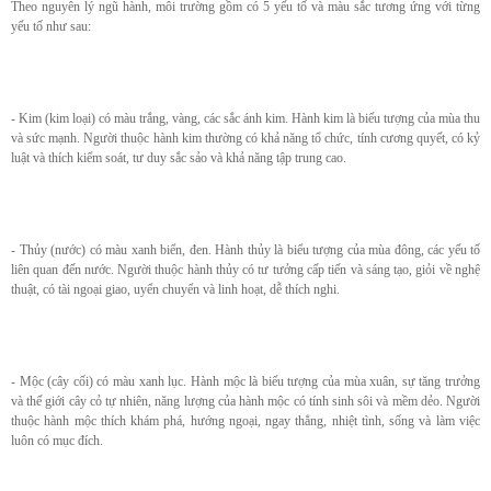
Theo nguyên lý ngũ hành, môi trường gồm có 5 yếu tố và màu sắc tương ứng với từng
yếu tố như sau:
- Kim (kim loại) có màu trắng, vàng, các sắc ánh kim. Hành kim là biểu tượng của mùa thu
và sức mạnh. Người thuộc hành kim thường có khả năng tổ chức, tính cương quyết, có kỷ
luật và thích kiểm soát, tư duy sắc sảo và khả năng tập trung cao.
- Thủy (nước) có màu xanh biển, đen. Hành thủy là biểu tượng của mùa đông, các yếu tố
liên quan đến nước. Người thuộc hành thủy có tư tưởng cấp tiến và sáng tạo, giỏi về nghệ
thuật, có tài ngoại giao, uyển chuyển và linh hoạt, dễ thích nghi.
- Mộc (cây cối) có màu xanh lục. Hành mộc là biểu tượng của mùa xuân, sự tăng trưởng
và thế giới cây cỏ tự nhiên, năng lượng của hành mộc có tính sinh sôi và mềm dẻo. Người
thuộc hành mộc thích khám phá, hướng ngoại, ngay thẳng, nhiệt tình, sống và làm việc
luôn có mục đích.