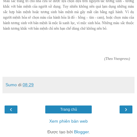
Màu sắc trang trí cho nhà cửa sẽ được lựa chọn dựa trên nguyên tắc tương sinh - tương
khắc với bản mệnh của người sử dụng. Tuy nhiên không nên quá lạm dụng những màu
sắc hợp bản mệnh hoặc tương sinh bản mệnh mà gây mất cân bằng ngũ hành. Ví dụ
người mệnh hỏa sẽ chọn màu của hành hỏa là đỏ - hồng – tím - cam), hoặc chọn màu của
hành tương sinh với bản mệnh là mộc là xanh lục, vì mộc sinh hỏa. Những màu sắc thuộc
hành tương khắc với bản mệnh chỉ nên hạn chế dùng chứ không nên bỏ.
(Theo Vnexpress)
Sumo
di
08:29
‹
›
Trang chủ
Xem phiên bản web
Được tạo bởi
Blogger
.