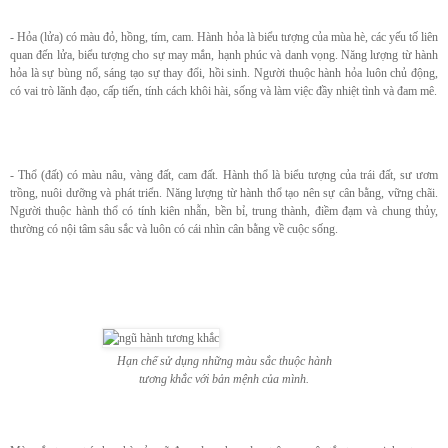
- Hỏa (lửa) có màu đỏ, hồng, tím, cam. Hành hỏa là biểu tượng của mùa hè, các yếu tố liên
quan đến lửa, biểu tượng cho sự may mắn, hạnh phúc và danh vọng. Năng lượng từ hành
hỏa là sự bùng nổ, sáng tạo sự thay đổi, hồi sinh. Người thuộc hành hỏa luôn chủ động,
có vai trò lãnh đạo, cấp tiến, tính cách khôi hài, sống và làm việc đầy nhiệt tình và đam mê.
- Thổ (đất) có màu nâu, vàng đất, cam đất. Hành thổ là biểu tượng của trái đất, sư ươm
trồng, nuôi dưỡng và phát triển. Năng lượng từ hành thổ tạo nên sự cân bằng, vững chãi.
Người thuộc hành thổ có tính kiên nhẫn, bền bỉ, trung thành, điềm đạm và chung thủy,
thường có nội tâm sâu sắc và luôn có cái nhìn cân bằng về cuộc sống.
Hạn chế sử dụng những màu sắc thuộc hành
tương khắc với bản mệnh của mình.