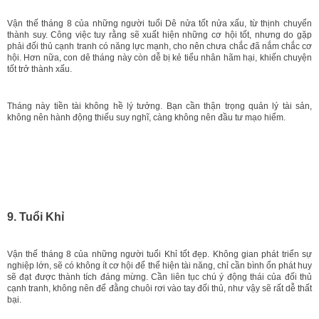
Vận thế tháng 8 của những người tuổi Dê nửa tốt nửa xấu, từ thịnh chuyển
thành suy. Công việc tuy rằng sẽ xuất hiện những cơ hội tốt, nhưng do gặp
phải đối thủ cạnh tranh có năng lực mạnh, cho nên chưa chắc đã nắm chắc cơ
hội. Hơn nữa, con dê tháng này còn dễ bị kẻ tiểu nhân hãm hại, khiến chuyện
tốt trở thành xấu.
Tháng này tiền tài không hề lý tưởng. Bạn cần thận trọng quản lý tài sản,
không nên hành động thiếu suy nghĩ, càng không nên đầu tư mạo hiểm.
9. Tuổi Khỉ
Vận thế tháng 8 của những người tuổi Khỉ tốt đẹp. Không gian phát triển sự
nghiệp lớn, sẽ có không ít cơ hội để thể hiện tài năng, chỉ cần bình ổn phát huy
sẽ đạt được thành tích đáng mừng. Cần liên tục chú ý động thái của đối thủ
cạnh tranh, không nên để đằng chuôi rơi vào tay đối thủ, như vậy sẽ rất dễ thất
bại.