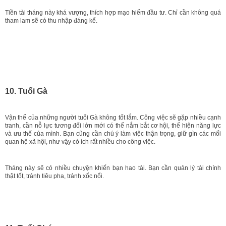
Tiền tài tháng này khá vượng, thích hợp mạo hiểm đầu tư. Chỉ cần không quá
tham lam sẽ có thu nhập đáng kể.
10. Tuổi Gà
Vận thế của những người tuổi Gà không tốt lắm. Công việc sẽ gặp nhiều cạnh
tranh, cần nỗ lực tương đối lớn mới có thể nắm bắt cơ hội, thể hiện năng lực
và ưu thế của mình. Bạn cũng cần chú ý làm việc thận trọng, giữ gìn các mối
quan hệ xã hội, như vậy có ích rất nhiều cho công việc.
Tháng này sẽ có nhiều chuyện khiến bạn hao tài. Bạn cần quản lý tài chính
thật tốt, tránh tiêu pha, tránh xốc nổi.