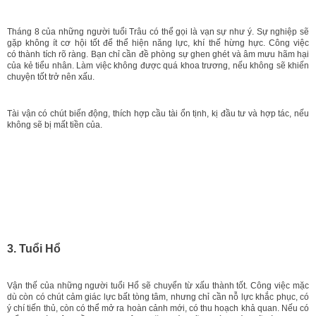
Tháng 8 của những người tuổi Trâu có thể gọi là vạn sự như ý. Sự nghiệp sẽ
gặp không ít cơ hội tốt để thể hiện năng lực, khí thế hừng hực. Công việc
có thành tích rõ ràng. Bạn chỉ cần đề phòng sự ghen ghét và âm mưu hãm hại
của kẻ tiểu nhân. Làm việc không được quá khoa trương, nếu không sẽ khiến
chuyện tốt trở nên xấu.
Tài vận có chút biến động, thích hợp cầu tài ổn tịnh, kị đầu tư và hợp tác, nếu
không sẽ bị mất tiền của.
3. Tuổi Hổ
Vận thế của những người tuổi Hổ sẽ chuyển từ xấu thành tốt. Công việc mặc
dù còn có chút cảm giác lực bất tòng tâm, nhưng chỉ cần nỗ lực khắc phục, có
ý chí tiến thủ, còn có thể mở ra hoàn cảnh mới, có thu hoạch khả quan. Nếu có