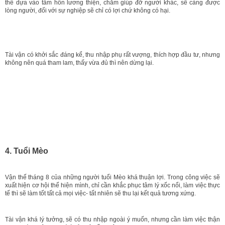
thể dựa vào tâm hồn lương thiện, chăm giúp đỡ người khác, sẽ càng được
lòng người, đối với sự nghiệp sẽ chỉ có lợi chứ không có hại.
Tài vận có khởi sắc đáng kể, thu nhập phụ rất vượng, thích hợp đầu tư, nhưng
không nên quá tham lam, thấy vừa đủ thì nên dừng lại.
4. Tuổi Mèo
Vận thế tháng 8 của những người tuổi Mèo khá thuận lợi. Trong công việc sẽ
xuất hiện cơ hội thể hiện mình, chỉ cần khắc phục tâm lý xốc nổi, làm việc thực
tế thì sẽ làm tốt tất cả mọi việc- tất nhiên sẽ thu lại kết quả tương xứng.
Tài vận khá lý tưởng, sẽ có thu nhập ngoài ý muốn, nhưng cần làm việc thận