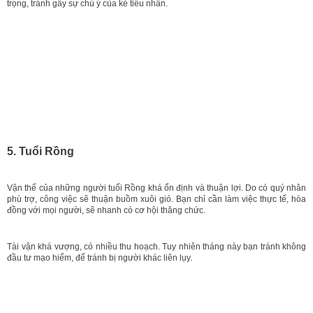
trọng, tránh gây sự chú ý của kẻ tiểu nhân.
5. Tuổi Rồng
Vận thế của những người tuổi Rồng khá ổn định và thuận lợi. Do có quý nhân
phù trợ, công việc sẽ thuận buồm xuôi gió. Bạn chỉ cần làm việc thực tế, hòa
đồng với mọi người, sẽ nhanh có cơ hội thăng chức.
Tài vận khá vượng, có nhiều thu hoạch. Tuy nhiên tháng này bạn tránh không
đầu tư mạo hiểm, để tránh bị người khác liên lụy.