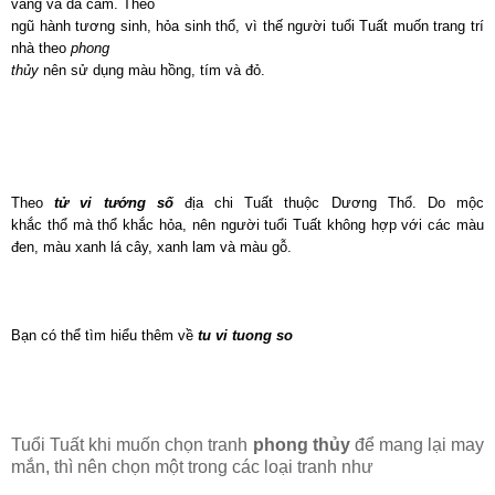
vàng và da cam. Theo
ngũ hành tương sinh, hỏa sinh thổ, vì thế
người tuổi Tuất
muốn trang trí
nhà theo
phong
thủy
nên sử dụng màu
hồng,
tím và đỏ.
Theo
tử vi tướng số
địa chi Tuất thuộc Dương Thổ. Do mộc
khắc
thổ
mà thổ khắc hỏa, nên người tuổi Tuất không hợp với các
màu
đen,
màu xanh lá cây,
xanh lam
và
màu gỗ.
Bạn có thể tìm hiểu thêm về
tu vi tuong so
Tuổi Tuất khi muốn chọn tranh
phong thủy
để mang lại may
mắn, thì nên chọn một trong các loại tranh như