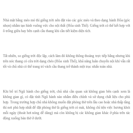
Nhà mặt bằng méo mó thì giếng trời nên đặt vào các góc méo và theo dạng hành Hỏa (góc
nhọn) nhằm tạo hình vuông vức cho nội thất (Hỏa sinh Thổ). Giếng trời có thể kết hợp với
ô trống giữa hay bên cạnh cầu thang khi cần tiết kiệm diện tích.
Tất nhiên, so giếng trời độc lập, cách làm đó không thông thoáng trực tiếp bằng nhưng khi
trên nóc thang có cửa trời dạng chéo (Hỏa sinh Thổ), khả năng luân chuyển nội khí vẫn rất
tốt và chủ nhà có thể trang trí vách cầu thang trở thành một trục nhấn toàn nhà.
Khi bố trí Ngũ hành cho giếng trời, chủ nhà cần quan sát không gian bên cạnh xem là
không gian gì, có đặc tính Ngũ hành nào nhằm điều chỉnh và sử dụng chất liệu cho phù
hợp. Trong trường hợp chủ nhà không muốn đặt phòng thờ trên lầu cao hoặc nhà thấp tầng
thì nơi phù hợp nhất để đặt phòng thờ là giếng trời có mái, không chỉ tiện việc hương khói
mỗi ngày (thoát hơi nóng dễ dàng) mà còn không bị các không gian khác ở phía trên tác
động xuống bàn thờ ở dưới.