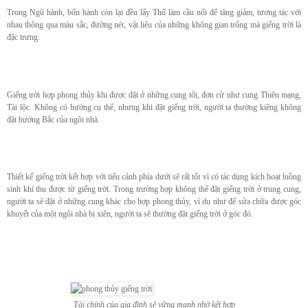
Trong Ngũ hành, bốn hành còn lại đều lấy Thổ làm cầu nối để tăng giảm, tương tác với
nhau thông qua màu sắc, đường nét, vật liệu của những không gian trống mà giếng trời là
đặc trưng.
Giếng trời hợp phong thủy khi được đặt ở những cung tốt, đơn cử như cung Thiên mạng,
Tài lộc. Không có hướng cụ thể, nhưng khi đặt giếng trời, người ta thường kiêng không
đặt hướng Bắc của ngôi nhà.
Thiết kế giếng trời kết hợp với tiểu cảnh phía dưới sẽ rất tốt vì có tác dụng kích hoạt luồng
sinh khí thu được từ giếng trời. Trong trường hợp không thể đặt giếng trời ở trung cung,
người ta sẽ đặt ở những cung khác cho hợp phong thủy, ví dụ như để sửa chữa được góc
khuyết của một ngôi nhà bị xiên, người ta sẽ thường đặt giếng trời ở góc đó.
Tài chính của gia đình sẽ vững mạnh nhờ kết hợp