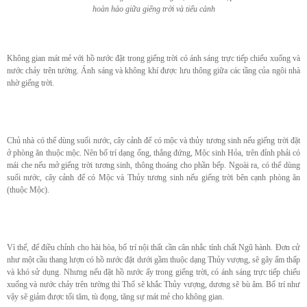
hoàn hảo giữa giếng trời và tiểu cảnh
Không gian mát mẻ với hồ nước đặt trong giếng trời có ánh sáng trực tiếp chiếu xuống và
nước chảy trên tường. Ánh sáng và không khí được lưu thông giữa các tầng của ngôi nhà
nhờ giếng trời.
Chủ nhà có thể dùng suối nước, cây cảnh để có mộc và thủy tương sinh nếu giếng trời đặt
ở phòng ăn thuộc mộc. Nên bố trí dạng ống, thẳng đứng, Mộc sinh Hỏa, trên đỉnh phải có
mái che nếu mở giếng trời tương sinh, thông thoáng cho phần bếp. Ngoài ra, có thể dùng
suối nước, cây cảnh để có Mộc và Thủy tương sinh nếu giếng trời bên cạnh phòng ăn
(thuộc Mộc).
Vì thế, để điều chỉnh cho hài hòa, bố trí nội thất cần cân nhắc tính chất Ngũ hành. Đơn cử
như một cầu thang lượn có hồ nước đặt dưới gầm thuộc dạng Thủy vượng, sẽ gây ẩm thấp
và khó sử dụng. Nhưng nếu đặt hồ nước ấy trong giếng trời, có ánh sáng trực tiếp chiếu
xuống và nước chảy trên tường thì Thổ sẽ khắc Thủy vượng, dương sẽ bù âm. Bố trí như
vậy sẽ giảm được tối tăm, tù đọng, tăng sự mát mẻ cho không gian.