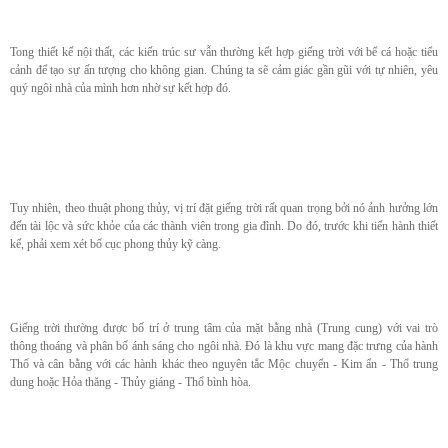
Tong thiết kế nội thất, các kiến trúc sư vẫn thường kết hợp giếng trời với bể cá hoặc tiểu
cảnh để tạo sự ấn tượng cho không gian. Chúng ta sẽ cảm giác gần gũi với tự nhiên, yêu
quý ngôi nhà của mình hơn nhờ sự kết hợp đó.
Tuy nhiên, theo thuật phong thủy, vị trí đặt giếng trời rất quan trọng bởi nó ảnh hưởng lớn
đến tài lộc và sức khỏe của các thành viên trong gia đình. Do đó, trước khi tiến hành thiết
kế, phải xem xét bố cục phong thủy kỹ càng.
Giếng trời thường được bố trí ở trung tâm của mặt bằng nhà (Trung cung) với vai trò
thông thoáng và phân bố ánh sáng cho ngôi nhà. Đó là khu vực mang đặc trưng của hành
Thổ và cân bằng với các hành khác theo nguyên tắc Mộc chuyển - Kim ẩn - Thổ trung
dung hoặc Hỏa thăng - Thủy giáng - Thổ bình hòa.