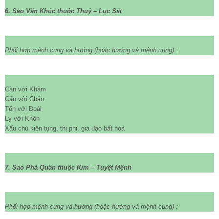
6. Sao Văn Khúc thuộc Thuỷ – Lục Sát
Phối hợp mệnh cung và hướng
(hoặc hướng và mệnh cung)
:
Càn với Khảm
Cấn với Chấn
Tốn với Đoài
Ly với Khôn
Xấu chủ kiện tụng, thị phi, gia đạo bất hoà
7. Sao Phá Quân thuộc Kim – Tuyệt Mệnh
Phối hợp mệnh cung và hướng
(hoặc hướng và mệnh cung)
: