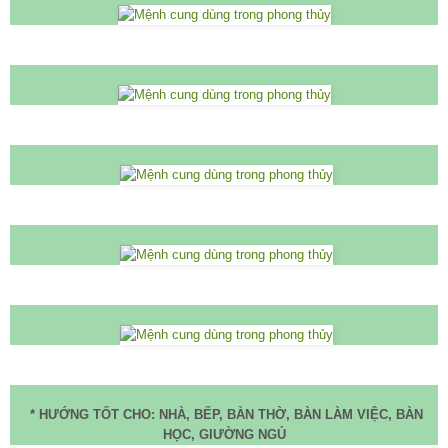
* HƯỚNG TỐT CHO: NHÀ, BẾP, BÀN THỜ, BÀN LÀM VIỆC, BÀN
HỌC, GIƯỜNG NGỦ