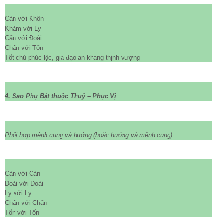
Càn với Khôn
Khảm với Ly
Cấn với Đoài
Chấn với Tốn
Tốt chủ phúc lộc, gia đạo an khang thịnh vượng
4. Sao Phụ Bật thuộc Thuỷ – Phục Vị
Phối hợp mệnh cung và hướng
(hoặc hướng và mệnh cung)
:
Càn với Càn
Đoài với Đoài
Ly với Ly
Chấn với Chấn
Tốn với Tốn