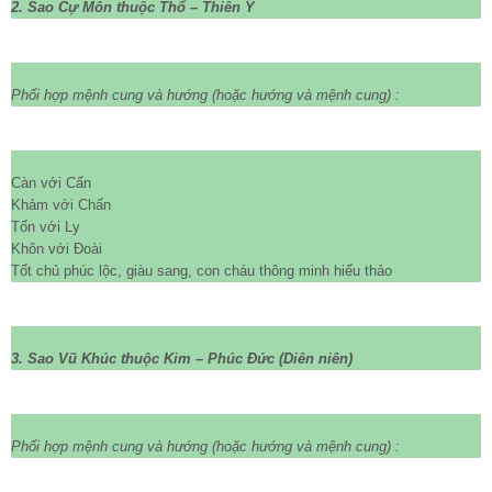
2. Sao Cự Môn thuộc Thổ – Thiên Y
Phối hợp mệnh cung và hướng
(hoặc hướng và mệnh cung)
:
Càn với Cấn
Khảm với Chấn
Tốn với Ly
Khôn với Đoài
Tốt chủ phúc lộc, giàu sang, con cháu thông minh hiếu thảo
3. Sao Vũ Khúc thuộc Kim – Phúc Đức (Diên niên)
Phối hợp mệnh cung và hướng
(hoặc hướng và mệnh cung)
: