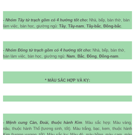
- Nhóm Tây tứ trạch gồm có 4 hướng tốt cho
:
Nhà, bếp, bàn thờ, bàn
làm việc, bàn học, giường ngủ:
Tây
,
Tây-nam
,
Tây-bắc
,
Đông-bắc
.
- Nhóm Đông tứ trạch gồm có 4 hướng tốt cho
:
Nhà, bếp, bàn thờ,
bàn làm việc, bàn học, giường ngủ:
Nam
,
Bắc
,
Đông
,
Đông-nam
.
* MÀU SẮC HỢP VÀ KỴ:
- Mệnh cung Càn, Đoài, thuộc hành Kim
.
Màu sắc hợp: Màu vàng,
nâu, thuộc hành Thổ (tương sinh, tốt). Màu trắng, bạc, kem, thuộc hành
Kim (tương vượng, tốt). Màu sắc kỵ: Màu đỏ, màu hồng, màu cam, màu