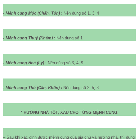
- Mệnh cung Mộc (Chấn, Tốn)
:
Nên dùng số 1, 3, 4
- Mệnh cung Thuỷ (Khảm)
:
Nên dùng số 1
- Mệnh cung Hoả (Ly)
:
Nên dùng số 3, 4, 9
- Mệnh cung Thổ (Cấn, Khôn)
:
Nên dùng số 2, 5, 8
* HƯỚNG NHÀ TỐT, XẤU CHO TỪNG MỆNH CUNG:
– Sau khi xác định được mệnh cung của gia chủ và hướng nhà, thì dùng