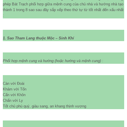
phép Bát Trạch phối hợp giữa mệnh cung của chủ nhà và hướng nhà tạo
thành 1 trong 8 sao sau đây sắp xếp theo thứ tự từ tốt nhất đến xấu nhất
:
1. Sao Tham Lang thuộc Mộc – Sinh Khí
Phối hợp mệnh cung và hướng (hoặc hướng và mệnh cung) :
Càn với Đoài
Khảm với Tốn
Cấn với Khôn
Chấn với Ly
Tốt chủ phú quý, giàu sang, an khang thịnh vượng