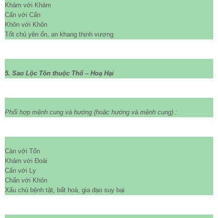
Khảm với Khảm
Cấn với Cấn
Khôn với Khôn
Tốt chủ yên ổn, an khang thịnh vượng
5. Sao Lộc Tồn thuộc Thổ – Hoạ Hại
Phối hợp mệnh cung và hướng
(hoặc hướng và mệnh cung)
:
Càn với Tốn
Khảm với Đoài
Cấn với Ly
Chấn với Khôn
Xấu chủ bệnh tật, bất hoà, gia đạo suy bại