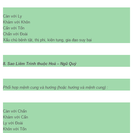
Càn với Ly
Khảm với Khôn
Cấn với Tốn
Chấn với Đoài
Xấu chủ bệnh tật, thị phi, kiện tụng, gia đạo suy bại
8. Sao Liêm Trinh thuộc Hoả – Ngũ Quỷ
Phối hợp mệnh cung và hướng
(hoặc hướng và mệnh cung)
:
Càn với Chấn
Khảm với Cấn
Ly với Đoài
Khôn với Tốn