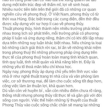
dựng một kiến trúc đẹp về thẩm mĩ, lợi về sinh hoạt.
Nhiều nước tiên tiến trên thế giới đã có những cơ quan
nghiên cứu về phong thuỷ. Ở Việt Nam, phong thủy có từ
thời vua Hùng. Đặc biệt trong các cung điện, đền thờ đều
được xây dựng với sự hợp lí cao về phong thủy.
Thuật phong thủy, hình thành nên nhiều trường phái khác
nhau trong lịch sử phát triển, mỗi trường phái có phương
pháp lí luận và ứng dụng riêng, thậm chí có khi đối lập nhau
dựa trên những suy luận khác biệt nhau. Nếu chúng ta loại
bỏ những cách giải thích rời rạc, bí ẩn về những khái niệm
trong phong thuỷ thì những phương pháp ứng dụng trên
thực tế của phong thuỷ hoàn toàn mang tính khách quan,
tính quy luật, tính nhất quán và khả năng tiên tri. Đấy là
những yếu tố thoá mãn tiêu chí khoa học.
Ngày nay, phong thủy áp dụng chủ yếu trên lĩnh vực vào
nhà ở như nghệ thuật trang trí nhà cửa và văn phòng làm
việc, cơ sở thương mại, để làm cho cuộc sống tốt đẹp hơn,
công việc làm ăn thuận lợi, khả quan hơn.
Dù vẫn còn vẻ huyền bí , vẫn còn nhiều điểm chưa rõ ràng,
thống nhất nhưng phong thủy rất thực tế và gần gũi với đời
sống con người. Việc thể hiện những lý thuyết của thuật
Phong Thủy vào cuộc sống chắc chắn sẽ mang lại những