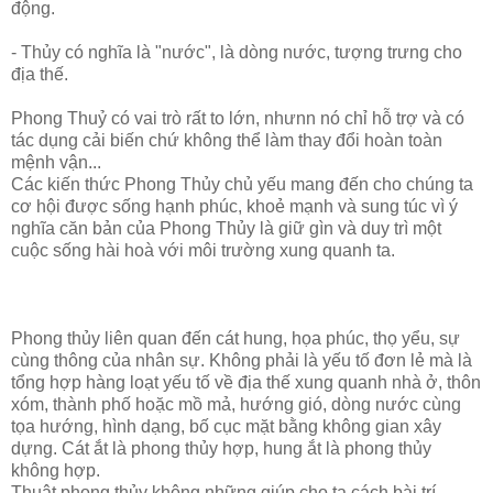
động.
- Thủy có nghĩa là "nước", là dòng nước, tượng trưng cho
địa thế.
Phong Thuỷ có vai trò rất to lớn, nhưnn nó chỉ hỗ trợ và có
tác dụng cải biến chứ không thể làm thay đổi hoàn toàn
mệnh vận...
Các kiến thức Phong Thủy chủ yếu mang đến cho chúng ta
cơ hội được sống hạnh phúc, khoẻ mạnh và sung túc vì ý
nghĩa căn bản của Phong Thủy là giữ gìn và duy trì một
cuộc sống hài hoà với môi trường xung quanh ta.
Phong thủy liên quan đến cát hung, họa phúc, thọ yểu, sự
cùng thông của nhân sự. Không phải là yếu tố đơn lẻ mà là
tổng hợp hàng loạt yếu tố về địa thế xung quanh nhà ở, thôn
xóm, thành phố hoặc mồ mả, hướng gió, dòng nước cùng
tọa hướng, hình dạng, bố cục mặt bằng không gian xây
dựng. Cát ắt là phong thủy hợp, hung ắt là phong thủy
không hợp.
Thuật phong thủy không những giúp cho ta cách bài trí,