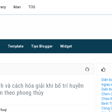
vacy
Iklan
TOS
O
Template
Tips Blogger
Widget
Diễn Đ
 và cách hóa giải khi bố trí huyền
6giay.
Diễn 
n theo phong thủy
Chim 
Chào 
Binh 
Công 
Thuỷ