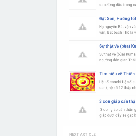
sao đứng đầu trong cá
Đặt Sơn, Hướng tốt
Hạ nguyên Bát vận và
vận, Bát bạch Thổ là v
Sự thật về (bùa) 
Sự thật về (bùa) Kuma
ngưỡng dân gian Thái L
Tìm hiểu về Thiên 
Hệ số canchi:Hệ số qu
can), hệ số 12 thập nhị
3 con giáp cẩn th
3 con giáp cẩn thận 
giáp dưới đây sẽ gặp k
NEXT ARTICLE