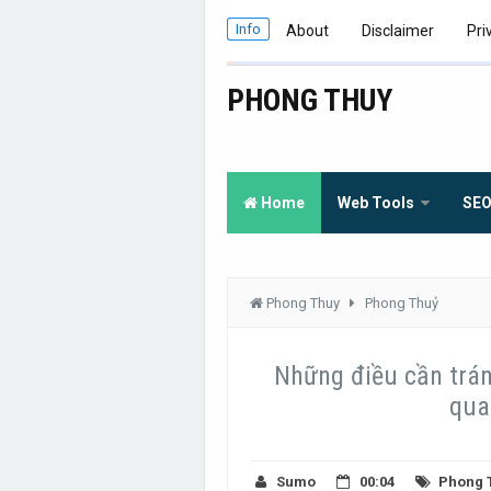
Info
About
Disclaimer
Pri
PHONG THUY
Home
Web Tools
SE
Phong Thuy
Phong Thuỷ
Những điều cần tránh
qua
Sumo
00:04
Phong 