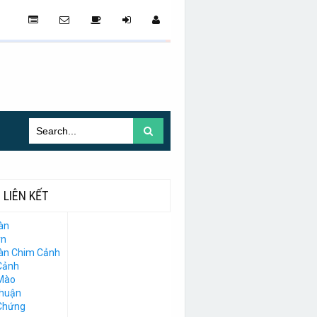
LIÊN KẾT
àn
vn
Đàn Chim Cảnh
Cảnh
Mào
Thuận
Chứng