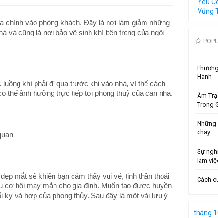
Yêu C
Vũng 
ửa chính vào phòng khách. Đây là nơi làm giảm những
hà và cũng là nơi bảo vệ sinh khí bên trong của ngôi
POP
Phương 
Hành
uồng khí phải đi qua trước khi vào nhà, vì thế cách
 có thể ảnh hưởng trực tiếp tới phong thuỷ của căn nhà.
Âm Trạ
Trong G
Những 
chay
 quan
Sự ngh
làm việ
đẹp mắt sẽ khiến bạn cảm thấy vui vẻ, tinh thần thoải
Cách cú
iều cơ hội may mắn cho gia đình. Muốn tạo được huyền
ối kỵ và hợp của phong thủy. Sau đây là một vài lưu ý
tháng 1