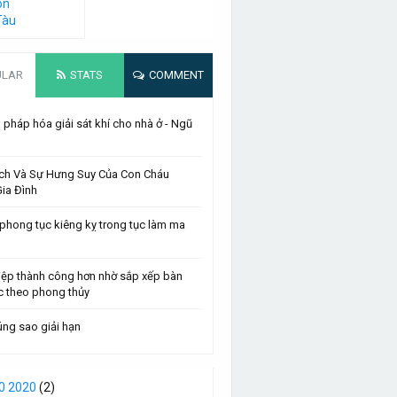
on
Tàu
ULAR
STATS
COMMENT
pháp hóa giải sát khí cho nhà ở - Ngũ
ch Và Sự Hưng Suy Của Con Cháu
ia Đình
phong tục kiêng kỵ trong tục làm ma
iệp thành công hơn nhờ sắp xếp bàn
c theo phong thủy
ng sao giải hạn
0 2020
(2)