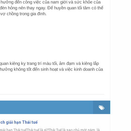
 hưởng đến công việc của nam giới và sức khỏe của
đèn hỏng nên thay ngay. Để huyền quan tối tăm có thể
vợ chồng trong gia đình.
uan kiêng kỵ trang trí màu tối, ảm đạm và kiêng lắp
hưởng không tốt đến sinh hoạt và việc kinh doanh của
ách giải hạn Thái tuế
 giải hạn Thái tuếThái tuế là gì?Thái Tuế là sao chủ một năm, là