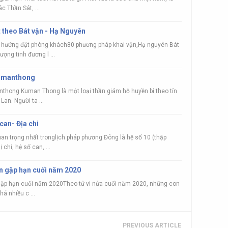
c Thần Sát, ...
 theo Bát vận - Hạ Nguyên
 hướng đặt phòng khách80 phương pháp khai vận,Hạ nguyên Bát
ượng tinh đương l ...
Kumanthong
nthong Kuman Thong là một loại thần giám hộ huyền bí theo tín
an. Người ta ...
can- Địa chi
an trọng nhất tronglịch pháp phương Đông là hệ số 10 (thập
 chi, hệ số can, ...
ận gặp hạn cuối năm 2020
gặp hạn cuối năm 2020Theo tử vi nửa cuối năm 2020, những con
há nhiều c ...
PREVIOUS ARTICLE