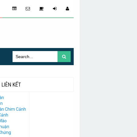
LIÊN KẾT
àn
vn
Đàn Chim Cảnh
Cảnh
Mào
Thuận
Chứng