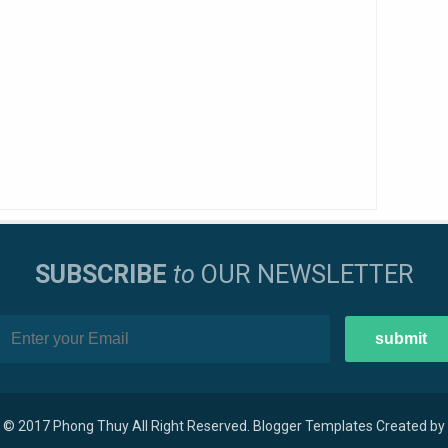
SUBSCRIBE
to
OUR NEWSLETTER
t © 2017
Phong Thuy
All Right Reserved.
Blogger Templates
Created by