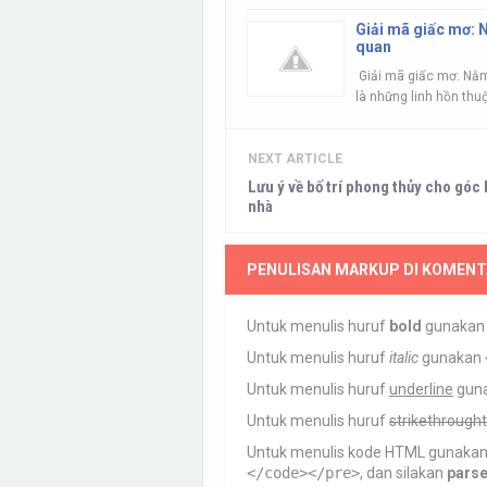
Giải mã giấc mơ: 
quan
Giải mã giấc mơ: Nằm
là những linh hồn thuộc
NEXT ARTICLE
Lưu ý về bố trí phong thủy cho góc 
nhà
PENULISAN MARKUP DI KOMENT
Untuk menulis huruf
bold
gunaka
Untuk menulis huruf
italic
gunakan
Untuk menulis huruf
underline
gun
Untuk menulis huruf
strikethrought
Untuk menulis kode HTML gunaka
</code></pre>
, dan silakan
pars