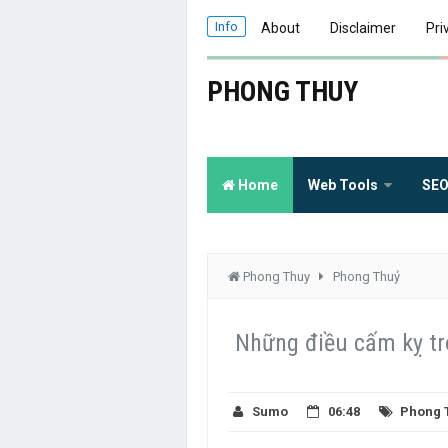
Info
About
Disclaimer
Pri
PHONG THUY
Home
Web Tools
SE
Phong Thuy
Phong Thuỷ
Những điều cấm kỵ tr
Sumo
06:48
Phong 