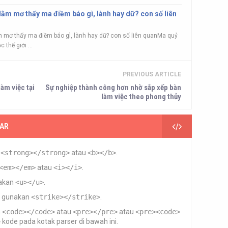
Nằm mơ thấy ma điềm báo gì, lành hay dữ? con số liên
 mơ thấy ma điềm báo gì, lành hay dữ? con số liên quanMa quỷ
 thế giới ...
PREVIOUS ARTICLE
làm việc tại
Sự nghiệp thành công hơn nhờ sắp xếp bàn
làm việc theo phong thủy
AR
n
<strong></strong>
atau
<b></b>
.
<em></em>
atau
<i></i>
.
akan
<u></u>
.
gunakan
<strike></strike>
.
n
<code></code>
atau
<pre></pre>
atau
<pre><code>
e
kode pada kotak parser di bawah ini.