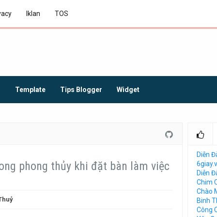
vacy
Iklan
TOS
O
Template
Tips Blogger
Widget
Diễn Đ
ong phong thủy khi đặt bàn làm việc
6giay.
Diễn 
Chim 
Chào 
Thuỷ
Binh 
Công 