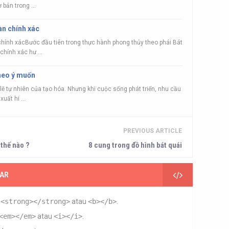
 bản trong ...
àn chính xác
hính xácBước đầu tiên trong thực hành phong thủy theo phái Bát
chính xác hư ...
theo ý muốn
o lẽ tự nhiên của tạo hóa. Nhưng khi cuộc sống phát triển, nhu cầu
uất hi ...
PREVIOUS ARTICLE
thế nào ?
8 cung trong đồ hình bát quái
AR
n
<strong></strong>
atau
<b></b>
.
<em></em>
atau
<i></i>
.