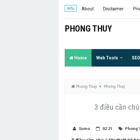
Info
About
Disclaimer
Pri
PHONG THUY
Home
Web Tools
SE
Phong Thuy
Phong Thuỷ
3 điều cần chú 
Sumo
02:21
Phong 