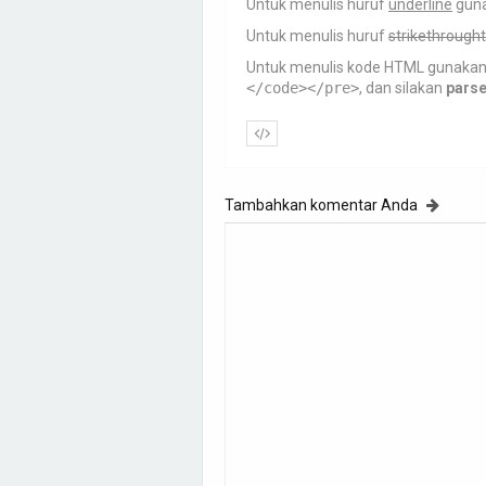
Untuk menulis huruf
underline
gun
Untuk menulis huruf
strikethrought
Untuk menulis kode HTML gunaka
</code></pre>
, dan silakan
pars
Tambahkan komentar Anda