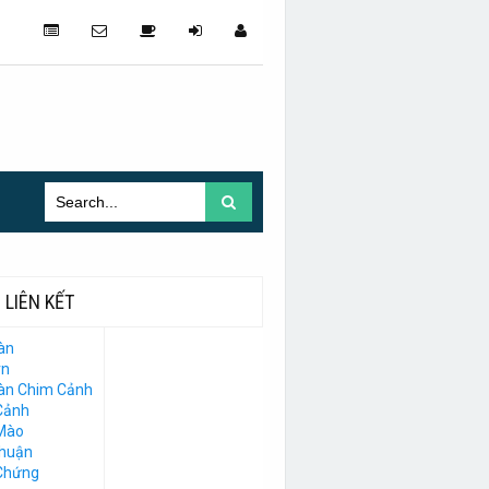
LIÊN KẾT
àn
vn
Đàn Chim Cảnh
Cảnh
Mào
Thuận
Chứng