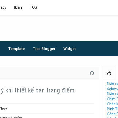
vacy
Iklan
TOS
O
Template
Tips Blogger
Widget
Diễn Đ
ý khi thiết kế bàn trang điểm
6giay.
Diễn 
Chim 
Chào 
Thuỷ
Binh 
Công 