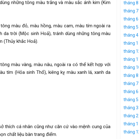
h dùng những tông màu trắng và màu sắc ánh kim (Kim
tháng 8
tháng 7
tháng 6
 tông màu đỏ, màu hồng, màu cam, màu tím ngoài ra
tháng 5
nh da trời (Mộc sinh Hoả), tránh dùng những tông màu
tháng 4
m (Thủy khắc Hoả).
tháng 1
tháng 1
tháng 1
tông màu vàng, màu nâu, ngoài ra có thể kết hợp với
tháng 1
 tím (Hỏa sinh Thổ), kiêng kỵ màu xanh lá, xanh da
tháng 8
tháng 7
tháng 6
tháng 5
tháng 3
tháng 2
tháng 1
 sở thích cá nhân cũng như căn cứ vào mệnh cung của
tháng 1
ọn chất liệu bàn trang điểm.