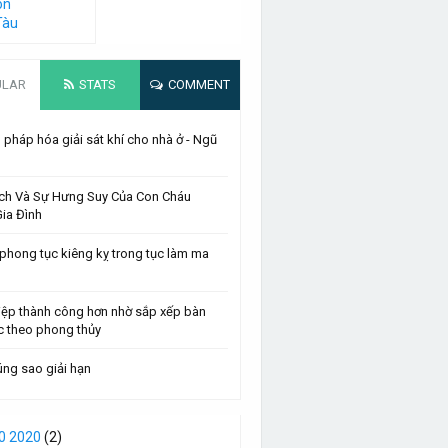
on
Tàu
ULAR
STATS
COMMENT
pháp hóa giải sát khí cho nhà ở - Ngũ
ch Và Sự Hưng Suy Của Con Cháu
ia Đình
phong tục kiêng kỵ trong tục làm ma
iệp thành công hơn nhờ sắp xếp bàn
c theo phong thủy
ng sao giải hạn
0 2020
(2)