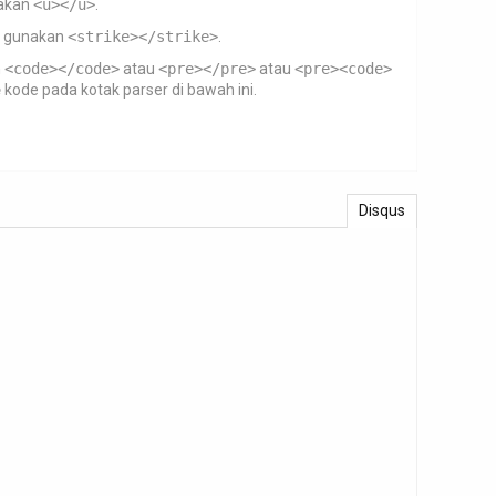
akan
<u></u>
.
gunakan
<strike></strike>
.
n
<code></code>
atau
<pre></pre>
atau
<pre><code>
e
kode pada kotak parser di bawah ini.
Disqus