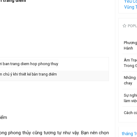
àn trang điểm
Yêu C
Vũng 
POP
Phương 
Hành
Âm Trạ
Trong G
n chú ý khi thiết kế bàn trang điểm
Những 
chay
Sự ngh
làm việ
Cách cú
điểm
rong phong thủy cũng tương tự như vậy. Bạn nên chọn
tháng 1