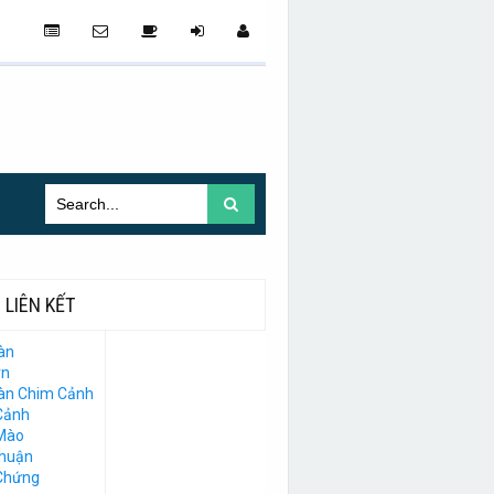
LIÊN KẾT
àn
vn
Đàn Chim Cảnh
Cảnh
Mào
Thuận
Chứng