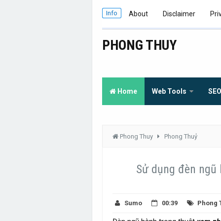
Info
About
Disclaimer
Pri
PHONG THUY
Home
Web Tools
SE
Phong Thuy
Phong Thuỷ
Sử dụng đèn ngũ h
Sumo
00:39
Phong 