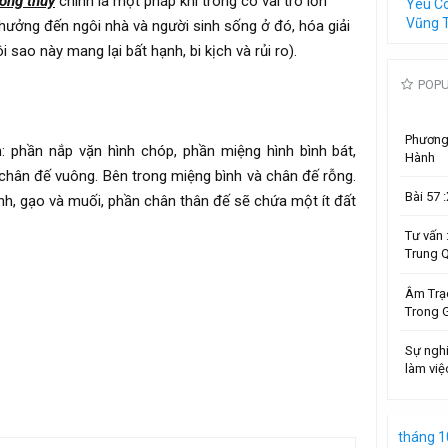
ong thuy
chính là một pháp khí trong có vai trò lớn
Yêu C
Vũng 
 hưởng đến ngôi nhà và người sinh sống ở đó, hóa giải
sao này mang lại bất hạnh, bi kịch và rủi ro).
POP
Phương 
 phần nắp vặn hình chóp, phần miệng hình bình bát,
Hành
chân đế vuông. Bên trong miệng bình và chân đế rỗng.
Bài 57
nh, gạo và muối, phần chân thân đế sẽ chứa một ít đất
Tư vấn
Trung 
Âm Trạ
Trong G
Sự ngh
làm việ
tháng 1