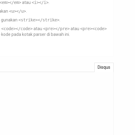
<em></em>
atau
<i></i>
.
akan
<u></u>
.
gunakan
<strike></strike>
.
n
<code></code>
atau
<pre></pre>
atau
<pre><code>
e
kode pada kotak parser di bawah ini.
Disqus