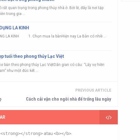
 rất quan trọng trong phong thủy nhà ở. Bởi lẽ, đây là nơi tập
ên trong gia ...
DỤNG LA KINH
 LA KINH 1. Chọn mua la bànHiện nay La Bàn có nhiề ...
p tuổi theo phong thủy Lạc Việt
 bản theo phong thủy Lạc ViệtDân gian có câu: “Lấy vợ hiền
m” như một đúc kết ...
PREVIOUS ARTICLE
ọ
Cách cải vận cho ngôi nhà để trống lâu ngày
AR
n
<strong></strong>
atau
<b></b>
.