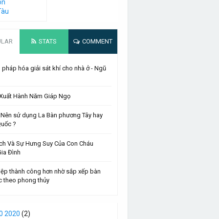
on
Tàu
ULAR
STATS
COMMENT
pháp hóa giải sát khí cho nhà ở - Ngũ
 :Xuất Hành Năm Giáp Ngọ
 :Nên sử dụng La Bàn phương Tây hay
Quốc ?
ch Và Sự Hưng Suy Của Con Cháu
ia Đình
iệp thành công hơn nhờ sắp xếp bàn
c theo phong thủy
0 2020
(2)