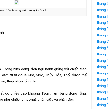
tháng 9
tháng 1
 ngũ hành trong việc hóa giải khí xấu
tháng 1
tháng 1
tháng 9
ành
tháng 8
tháng 7
tháng 6
tháng 5
tháng 4
tháng 3
. Trông hình dáng, đèn ngũ hành giống với chiếc tháp
tháng 2
g
xem tu vi
đó là Kim, Mộc, Thủy, Hỏa, Thổ, được thể
tháng 1
ròn, tháp nhọn, ống dài.
tháng 1
tháng 1
hất có chiều cao khoảng 13cm, làm bằng đồng rỗng,
tháng 1
g như chiếc lư hương), phần giữa và chân đèn.
tháng 9