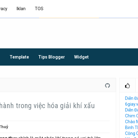
vacy
Iklan
TOS
O
Template
Tips Blogger
Widget
Diễn Đ
ành trong việc hóa giải khí xấu
6giay.
Diễn 
Chim 
Chào 
Thuỷ
Binh 
Công 