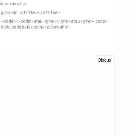
akan
<u></u>
.
gunakan
<strike></strike>
.
n
<code></code>
atau
<pre></pre>
atau
<pre><code>
e
kode pada kotak parser di bawah ini.
Disqus