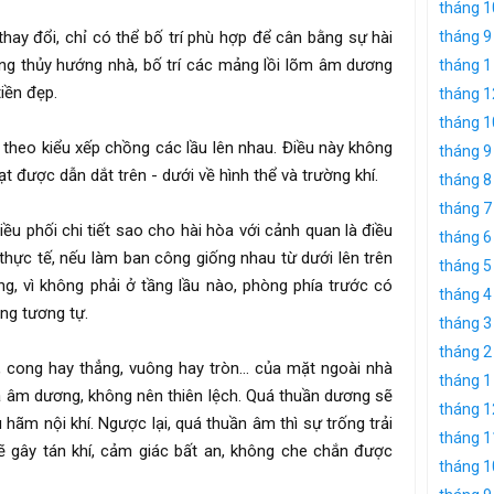
tháng 1
thay đổi, chỉ có thể bố trí phù hợp để cân bằng sự hài
tháng 9
ng thủy hướng nhà, bố trí các mảng lồi lõm âm dương
tháng 1
iền đẹp.
tháng 1
tháng 1
theo kiểu xếp chồng các lầu lên nhau. Điều này không
tháng 9
t được dẫn dắt trên - dưới về hình thể và trường khí.
tháng 8
tháng 7
điều phối chi tiết sao cho hài hòa với cảnh quan là điều
tháng 6
 thực tế, nếu làm ban công giống nhau từ dưới lên trên
tháng 5
ụng, vì không phải ở tầng lầu nào, phòng phía trước có
tháng 4
ng tương tự.
tháng 3
tháng 2
m, cong hay thẳng, vuông hay tròn… của mặt ngoài nhà
tháng 1
a âm dương, không nên thiên lệch. Quá thuần dương sẽ
tháng 1
 hãm nội khí. Ngược lại, quá thuần âm thì sự trống trải
tháng 1
ẽ gây tán khí, cảm giác bất an, không che chắn được
tháng 1