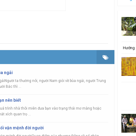
Hướng 
ùa ngải
ngảiNgười ta thường nói, người Nam giỏi về bùa ngải, người Trung
ời Bắc thì ...
ạn nên biết
quá trình nhà thôi miên đưa bạn vào trạng thái mơ màng hoặc
ắt xích quan trọ ...
ổi vận mệnh đời người