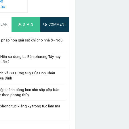
on
Tàu
ULAR
STATS
COMMENT
pháp hóa giải sát khí cho nhà ở - Ngũ
 :Nên sử dụng La Bàn phương Tây hay
Quốc ?
ch Và Sự Hưng Suy Của Con Cháu
ia Đình
iệp thành công hơn nhờ sắp xếp bàn
c theo phong thủy
phong tục kiêng kỵ trong tục làm ma