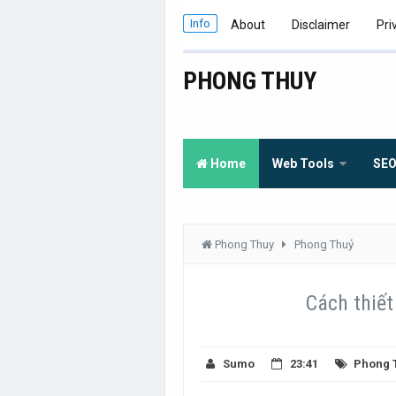
Info
About
Disclaimer
Pri
PHONG THUY
Home
Web Tools
SE
Phong Thuy
Phong Thuỷ
Cách thiết
Sumo
23:41
Phong 