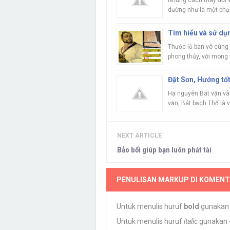
Những cách thay đổi 
dường như là một phạm
Tìm hiểu và sử dụ
Thước lỗ ban vô cùng
phong thủy, với mong 
Đặt Sơn, Hướng tốt
Hạ nguyên Bát vận và
vận, Bát bạch Thổ là v
NEXT ARTICLE
Bảo bối giúp bạn luôn phát tài
PENULISAN MARKUP DI KOMENT
Untuk menulis huruf
bold
gunaka
Untuk menulis huruf
italic
gunakan