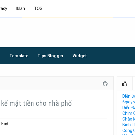
vacy
Iklan
TOS
O
Template
Tips Blogger
Widget
Diễn Đ
 kế mặt tiền cho nhà phố
6giay.
Diễn 
Chim 
Chào 
Thuỷ
Binh 
Công 