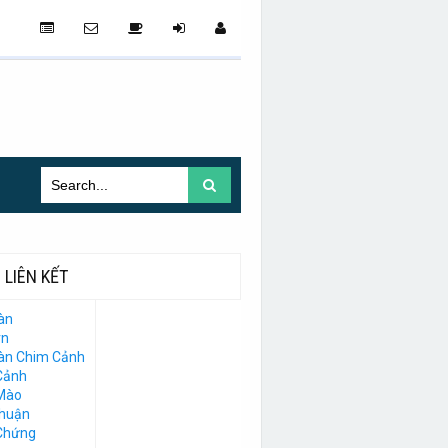
LIÊN KẾT
àn
vn
Đàn Chim Cảnh
Cảnh
Mào
Thuận
Chứng