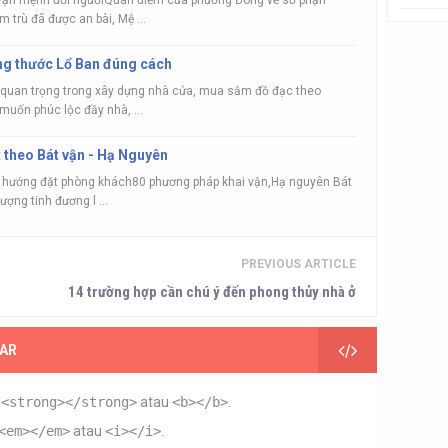
vận mệnh đời ngườiQuan điểm của phương Đông về số phận
 trù đã được an bài, Mệ ...
ng thước Lổ Ban đúng cách
 quan trọng trong xây dựng nhà cửa, mua sắm đồ đạc theo
muốn phúc lộc đầy nhà, ...
 theo Bát vận - Hạ Nguyên
 hướng đặt phòng khách80 phương pháp khai vận,Hạ nguyên Bát
ượng tinh đương l ...
PREVIOUS ARTICLE
14 trường hợp cần chú ý đến phong thủy nhà ở
AR
n
<strong></strong>
atau
<b></b>
.
<em></em>
atau
<i></i>
.