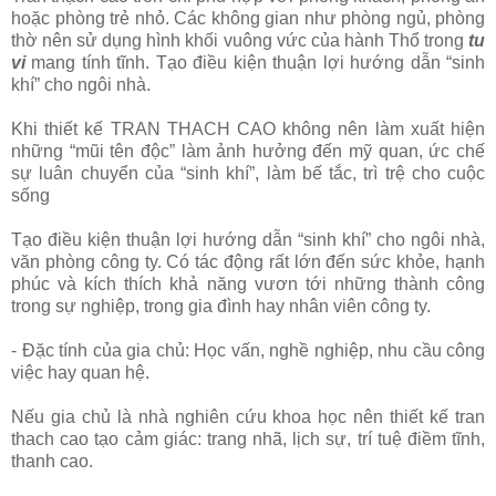
hoặc phòng trẻ nhỏ. Các không gian như phòng ngủ, phòng
thờ nên sử dụng hình khối vuông vức của hành Thổ trong
tu
vi
mang tính tĩnh. Tạo điều kiện thuận lợi hướng dẫn “sinh
khí” cho ngôi nhà.
Khi thiết kế TRAN THACH CAO không nên làm xuất hiện
những “mũi tên độc” làm ảnh hưởng đến mỹ quan, ức chế
sự luân chuyển của “sinh khí”, làm bế tắc, trì trệ cho cuộc
sống
Tạo điều kiện thuận lợi hướng dẫn “sinh khí” cho ngôi nhà,
văn phòng công ty. Có tác động rất lớn đến sức khỏe, hạnh
phúc và kích thích khả năng vươn tới những thành công
trong sự nghiệp, trong gia đình hay nhân viên công ty.
- Đặc tính của gia chủ: Học vấn, nghề nghiệp, nhu cầu công
việc hay quan hệ.
Nếu gia chủ là nhà nghiên cứu khoa học nên thiết kế tran
thach cao tạo cảm giác: trang nhã, lịch sự, trí tuệ điềm tĩnh,
thanh cao.