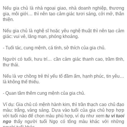
Nếu gia chủ là nhà ngoại giao, nhà doanh nghiệp, thương
gia, môi giới… thì nên tạo cảm giác tươi sáng, cởi mở, thân
thiện.
Nếu gia chủ là nghệ sĩ hoặc yêu nghệ thuật thì nên tạo cảm
giác: vui vẻ, lãng mạn, phóng khoáng.
- Tuổi tác, cung mệnh, cá tính, sở thích của gia chủ.
Người có tuổi, hưu trí… cần cảm giác thanh cao, trầm tĩnh,
thư thái.
Nếu là vợ chồng trẻ thì yếu tố đầm ấm, hạnh phúc, tin yêu…
là không thể thiếu.
- Quan tâm thêm cung mệnh của gia chủ.
Ví dụ: Gia chủ có mệnh hành kim, thì trần thạch cao chủ đạo
màu: trắng, vàng sáng. Dựa vào tuổi của gia chủ hợp hợp
với tuổi nào để chọn màu phù hợp, ví dụ như xem
tu vi tuoi
ngo
thấy người tuổi Ngọ có tông màu khác với những