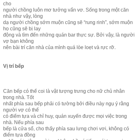
cho
người chồng luôn mơ tưởng vẩn vơ. Sống trong một căn
nhà như vậy, lòng
dạ người chồng sớm muộn cũng sẽ “rung rinh”, sớm muộn
họ cũng sẽ bị lay
động và tìm đến những quán bar thực sự. Bởi vậy, là người
vợ bạn không
nên bài trí căn nhà của mình quá lòe loẹt và rực rỡ.
Vị trí bếp
Căn bếp có thể coi là vật tượng trưng cho nữ chủ nhân
trong nhà. Tốt
nhất phía sau bếp phải có tường bởi điều này ngụ ý rằng
người vợ có thể
có điểm tựa và chỉ huy, quán xuyến được mọi việc trong
nhà. Nếu phía sau
bếp là cửa sổ, cho thấy phía sau lưng chơi vơi, không có
điểm tựa đồng