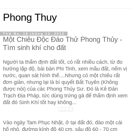
Phong Thuy
Thứ Ba, 18 tháng 12, 2012
Một Chiêu Độc Đáo Thử Phong Thủy -
Tìm sinh khí cho đất
Người ta thẩm định đất tốt, có rất nhiều cách, từ đo
hướng lập độ, bài bàn Phi Tinh, xem mầu đất, nếm vị
nước, quan sát hình thế....Nhưng có một chiêu rất
đơn giản, nhưng lại là bí quyết Bất Tuyên (Không
được nói) của các Phong Thủy Sư. Đó là Kê Đản
Trạch Địa Pháp, tức dùng trứng gà để thẩm định xem
đất đó Sinh Khí tốt hay không...
Vào ngày Tam Phục Nhật, ở tại đất đó, đào một cái
hố nhỏ, đường kính độ 40 cm, sâu độ 60 - 70 cm