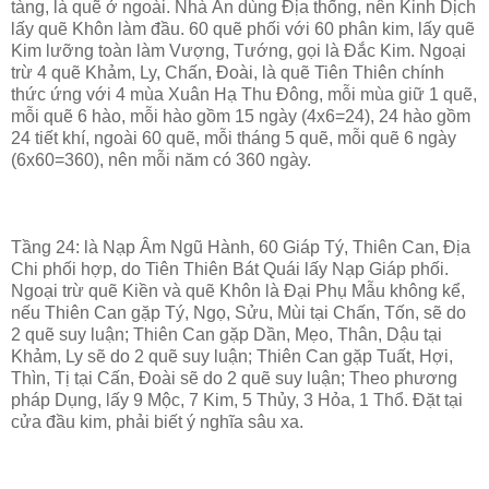
tàng, là quẽ ở ngoài. Nhà Ân dùng Địa thống, nên Kinh Dịch
lấy quẽ Khôn làm đầu. 60 quẽ phối với 60 phân kim, lấy quẽ
Kim lưỡng toàn làm Vượng, Tướng, gọi là Đắc Kim. Ngoại
trừ 4 quẽ Khảm, Ly, Chấn, Đoài, là quẽ Tiên Thiên chính
thức ứng với 4 mùa Xuân Hạ Thu Đông, mỗi mùa giữ 1 quẽ,
mỗi quẽ 6 hào, mỗi hào gồm 15 ngày (4x6=24), 24 hào gồm
24 tiết khí, ngoài 60 quẽ, mỗi tháng 5 quẽ, mỗi quẽ 6 ngày
(6x60=360), nên mỗi năm có 360 ngày.
Tầng 24: là Nạp Âm Ngũ Hành, 60 Giáp Tý, Thiên Can, Địa
Chi phối hợp, do Tiên Thiên Bát Quái lấy Nạp Giáp phối.
Ngoại trừ quẽ Kiền và quẽ Khôn là Đại Phụ Mẫu không kể,
nếu Thiên Can gặp Tý, Ngọ, Sửu, Mùi tại Chấn, Tốn, sẽ do
2 quẽ suy luận; Thiên Can gặp Dần, Mẹo, Thân, Dậu tại
Khảm, Ly sẽ do 2 quẽ suy luận; Thiên Can gặp Tuất, Hợi,
Thìn, Tị tại Cấn, Đoài sẽ do 2 quẽ suy luận; Theo phương
pháp Dụng, lấy 9 Mộc, 7 Kim, 5 Thủy, 3 Hỏa, 1 Thổ. Đặt tại
cửa đầu kim, phải biết ý nghĩa sâu xa.