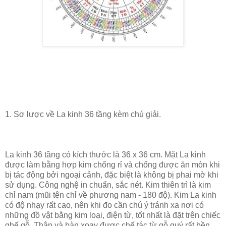
1. Sơ lược về La kinh 36 tầng kèm chú giải.
La kinh 36 tầng có kích thước là 36 x 36 cm. Mặt La kinh
được làm bằng hợp kim chống rỉ và chống được ăn mòn khi
bị tác động bởi ngoại cảnh, đặc biệt là không bị phai mờ khi
sử dụng. Công nghệ in chuẩn, sắc nét. Kim thiên trì là kim
chỉ nam (mũi tên chỉ về phương nam - 180 độ). Kim La kinh
có độ nhạy rất cao, nên khi đo cần chú ý tránh xa nơi có
những đồ vật bằng kim loại, điện từ, tốt nhất là đặt trên chiếc
ghế gỗ. Thân và bàn xoay được chế tác từ gỗ quý rất bền