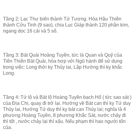
Tầng 2: Lạc Thư biến thành Tứ Tượng. Hóa Hậu Thiên
thành Cửu Tinh (9 sao), chia Lục Giáp thành 120 phân kim,
ngang dọc 16 cái và 5 số.
Tầng 3: Bát Quái Hoàng Tuyền, tức là Quan và Quỹ của
Tiên Thiên Bát Quái, hòa hợp với Ngũ hành để sử dụng
trong việc: Long thời kỵ Thủy lai, Lập Hướng thì kỵ khắc
Long.
Tầng 4: Tứ lộ và Bát lộ Hoàng Tuyền bạch Hổ ( tức sao sát )
của Địa Chi, quay đi trở lại. Hướng về Bát can thì kỵ Tứ duy
Thủy lai, Hướng Tứ duy thì kỵ bát can Thủy lai; nghĩa là 4
phương Hoàng Tuyền, 8 phương Khắc Sát, nước chảy đi
thì tốt , nước chảy lại thì xấu. Nếu phạm thì hao người tốn
của.