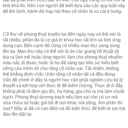
khó khả thi. Nên con người đã biết dựa vào các quy luật này
để tìm lành, tránh dữ hay nói theo cổ nhân là xu cát tị hung.
Cổ thư về phong thuỷ truyền lại đến ngày nay có thể nói là
rất nhiều, phần đa là có giá trị khoa học rất lớn và tính ứng
dụng cao. Bên cạnh đó cũng có nhiều man thư song song
tồn tại. Man thư này có thể nói là do các giang hồ thuật sỹ
bịa ra làm mê hoặc lòng người, làm cho phong thuỷ nhuốm
màu sắc dị đoan, hoặc là họ đã sáng tạo trên sự hiểu biết
riêng của mình rồi cho rằng cổ nhân sai. Tất nhiên, không
thể khẳng định chắc chắn rằng cổ nhân tất cả đều đúng.
Vấn đề chính ở đây là người học cần phải nghiên cứu kỹ lý
thuyết và kết hợp với thực tế để kiểm chứng. Thực tế ở đây
không phải là đem gia tộc, họ hàng, gia chủ ra mà làm chuột
bạch. Phong thuỷ dương trạch nếu làm sai còn có cơ mà
sửa chữa lại hoặc giả bỏ đi nơi khác mà sống. Âm phần thì
sao? Mấy ai đã có can đảm và đủ kiến thức để biết rõ sai mà
đào lên đặt lại.