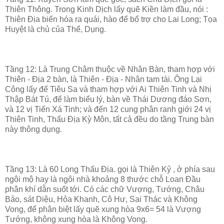
Thiên Thông. Trong Kinh Dịch lấy quẽ Kiền làm đầu, nói :
Thiên Địa biến hóa ra quái, hào để bổ trợ cho Lai Long; Tọa
Huyệt là chủ của Thể, Dụng.
Tầng 12: Là Trung Châm thuộc về Nhân Bàn, tham hợp với
Thiên - Địa 2 bàn, là Thiên - Địa - Nhân tam tài. Ông Lại
Công lấy để Tiêu Sa và tham hợp với Ai Thiên Tinh và Nhị
Thập Bát Tú, để làm biểu lý, bàn về Thái Dương đáo Sơn,
và 12 vị Tiến Xá Tinh; và đến 12 cung phân ranh giới 24 vị
Thiên Tinh, Thấu Địa Kỳ Môn, tất cả đều do tầng Trung bàn
này thông dụng.
Tầng 13: Là 60 Long Thấu Địa. gọi là Thiên Kỷ , ở phía sau
ngôi mộ hay là ngôi nhà khoảng 8 thước chỗ Loan Đầu
phân khí dẫn suốt tới. Có các chữ Vượng, Tướng, Châu
Bảo, sát Diệu, Hỏa Khanh, Cô Hư, Sai Thác và Không
Vong, để phân biệt lấy quẽ xung hòa 9x6= 54 là Vượng
Tướng, không xung hòa là Không Vong.