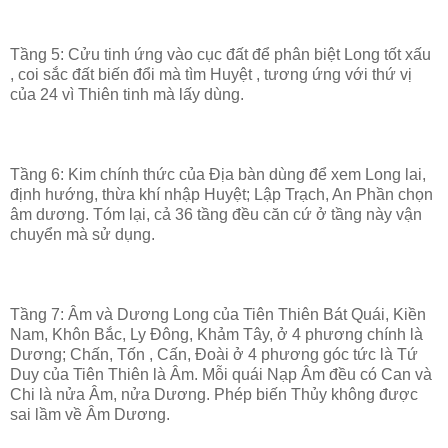
Tầng 5: Cửu tinh ứng vào cục đất để phân biệt Long tốt xấu
, coi sắc đất biến đổi mà tìm Huyệt , tương ứng với thứ vị
của 24 vì Thiên tinh mà lấy dùng.
Tầng 6: Kim chính thức của Địa bàn dùng để xem Long lai,
định hướng, thừa khí nhập Huyệt; Lập Trạch, An Phần chọn
âm dương. Tóm lại, cả 36 tầng đều căn cứ ở tầng này vận
chuyển mà sử dụng.
Tầng 7: Âm và Dương Long của Tiên Thiên Bát Quái, Kiền
Nam, Khôn Bắc, Ly Đông, Khảm Tây, ở 4 phương chính là
Dương; Chấn, Tốn , Cấn, Đoài ở 4 phương góc tức là Tứ
Duy của Tiên Thiên là Âm. Mỗi quái Nạp Âm đều có Can và
Chi là nửa Âm, nửa Dương. Phép biến Thủy không được
sai lầm về Âm Dương.