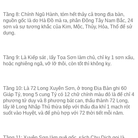
Tầng 8: Chính Ngũ Hành, tóm hết thảy cả trong địa bàn,
nguồn gốc là do Hà Đồ mà ra, phân Đông Tây Nam Bắc, 24
sơn và sự tương khắc của Kim, Mộc, Thủy, Hỏa, Thổ để sử
dụng.
Tầng 9: Là Kiếp sát , lấy Tọa Sơn làm chủ, chỉ kỵ 1 sơn xấu,
hoặc nghiêng ngã, vỡ lỡ thôi, còn tốt thì không kỵ.
Tầng 10: Là 72 Long Xuyên Sơn, ở trong Địa Bàn ghi 60
Giáp Tý, trong 5 cung Tý có 12 chữ chính màu đỏ là để chỉ 4
phương tứ duy và 8 phương bát can, thấu thành 72 Long,
lấy lẽ Long Nhập Thủ thừa tiếp với thấu địa khí 1 mạch rót
suốt vào Huyệt, và để phù hợp với 72 thời tiết mỗi năm.
Tầng 11: Xuyên Sơn làm quẽ gốc, sách Chu Dịch gọi là