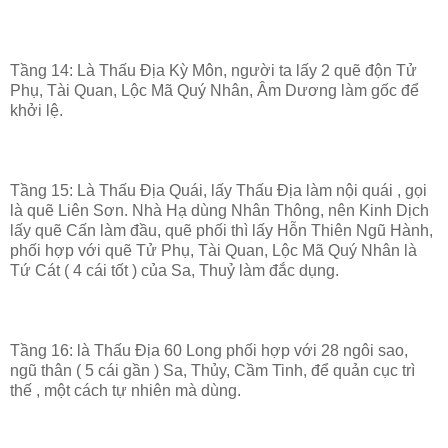
Tầng 14: Là Thấu Địa Kỳ Môn, người ta lấy 2 quẽ độn Tử
Phụ, Tài Quan, Lộc Mã Quý Nhân, Âm Dương làm gốc để
khởi lệ.
Tầng 15: Là Thấu Địa Quái, lấy Thấu Địa làm nội quái , gọi
là quẽ Liên Sơn. Nhà Hạ dùng Nhân Thông, nên Kinh Dịch
lấy quẽ Cấn làm đầu, quẽ phối thì lấy Hỗn Thiên Ngũ Hành,
phối hợp với quẽ Tử Phụ, Tài Quan, Lộc Mã Quý Nhân là
Tứ Cát ( 4 cái tốt ) của Sa, Thuỷ làm đắc dụng.
Tầng 16: là Thấu Địa 60 Long phối hợp với 28 ngôi sao,
ngũ thân ( 5 cái gần ) Sa, Thủy, Cầm Tinh, để quản cục trì
thế , một cách tự nhiên mà dùng.