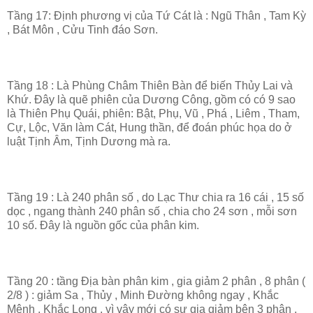
Tầng 17: Định phương vị của Tứ Cát là : Ngũ Thân , Tam Kỳ
, Bát Môn , Cửu Tinh đáo Sơn.
Tầng 18 : Là Phùng Châm Thiên Bàn để biến Thủy Lai và
Khứ. Đây là quẽ phiên của Dương Công, gồm có có 9 sao
là Thiên Phụ Quái, phiên: Bật, Phụ, Vũ , Phá , Liêm , Tham,
Cự, Lộc, Văn làm Cát, Hung thần, để đoán phúc họa do ở
luật Tịnh Âm, Tịnh Dương mà ra.
Tầng 19 : Là 240 phân số , do Lạc Thư chia ra 16 cái , 15 số
dọc , ngang thành 240 phân số , chia cho 24 sơn , mỗi sơn
10 số. Đây là nguồn gốc của phân kim.
Tầng 20 : tầng Địa bàn phân kim , gia giảm 2 phân , 8 phân (
2/8 ) : giảm Sa , Thủy , Minh Đường không ngay , Khắc
Mệnh , Khắc Long , vì vậy mới có sự gia giảm bên 3 phân ,