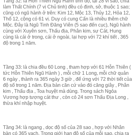
Tầng 32: là Hỗn Thiên Ngũ Hành tinh độ, tại 28 vì sao, chia
làm Thất Chính (7 vị Chủ tinh) đều có định, sở, thuộc 1 sao;
cũng có ngũ hành ở trên: Kim 12, Mộc 13, Thủy 12, Hỏa 12,
Thổ 12, cộng có 61 vị. Duy có cung Cấn là nhiều thêm chữ
Mộc. Đây là Ngũ Tinh Đăng Viên (5 sao đến cục), Ngũ hành
cùng với Xuyên sơn, Thấu địa, Phân kim, sự Cát, Hung
cùng là cái ở trong, cái ở ngoài, lại hợp với 72 khí tiết , 365
độ trong 1 năm.
Tầng 33: là chia đều 60 Long , tham hợp với 61 Hỗn Thiên (
tức Hỗn Thiên Ngũ Hành ) , mỗi chữ 1 Long, mỗi chữ quản
6 ngày , thành ra 365 ngày 3 giờ , để ứng với 72 thời tiết của
độ số trong 1 năm. Địa bàn căn cứ vào đó căng giây , Phân
kim , Thấu địa , Toa huyệt mà dùng. Trong sách Ngỏa
Vương hợp tượng cát thư , còn có 24 sơn Thấu Địa Long ,
thừa khí nhập huyệt.
Tầng 34: là ngang , dọc độ số của 28 sao , hợp với Nhân
bàn có 365 vạch. Trong giới hạn độ số của mỗi sao, chia ra