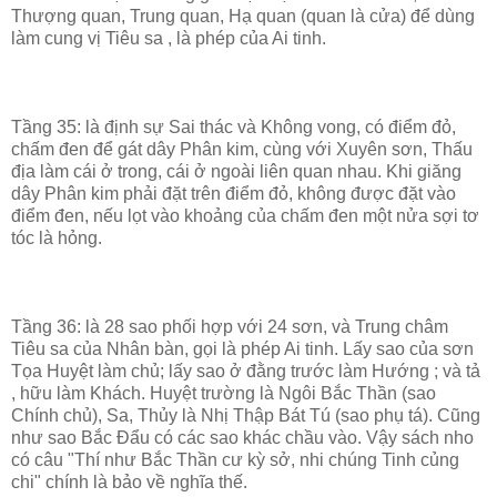
Thượng quan, Trung quan, Hạ quan (quan là cửa) để dùng
làm cung vị Tiêu sa , là phép của Ai tinh.
Tầng 35: là định sự Sai thác và Không vong, có điểm đỏ,
chấm đen để gát dây Phân kim, cùng với Xuyên sơn, Thấu
địa làm cái ở trong, cái ở ngoài liên quan nhau. Khi giăng
dây Phân kim phải đặt trên điểm đỏ, không được đặt vào
điểm đen, nếu lọt vào khoảng của chấm đen một nửa sợi tơ
tóc là hỏng.
Tầng 36: là 28 sao phối hợp với 24 sơn, và Trung châm
Tiêu sa của Nhân bàn, gọi là phép Ai tinh. Lấy sao của sơn
Tọa Huyệt làm chủ; lấy sao ở đằng trước làm Hướng ; và tả
, hữu làm Khách. Huyệt trường là Ngôi Bắc Thần (sao
Chính chủ), Sa, Thủy là Nhị Thập Bát Tú (sao phụ tá). Cũng
như sao Bắc Đẩu có các sao khác chầu vào. Vậy sách nho
có câu "Thí như Bắc Thần cư kỳ sở, nhi chúng Tinh củng
chi" chính là bảo về nghĩa thế.