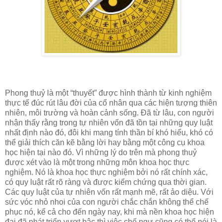
Phong thuỷ là một “thuyết” được hình thành từ kinh nghiệm
thực tế đúc rút lâu đời của cổ nhân qua các hiện tượng thiên
nhiên, môi trường và hoàn cảnh sống. Đã từ lâu, con người
nhận thấy rằng trong tự nhiên vốn đã tồn tại những quy luật
nhất định nào đó, đôi khi mang tính thần bí khó hiểu, khó có
thể giải thích căn kẽ bằng lời hay bằng một công cụ khoa
học hiện tại nào đó. Vì những lý do trên mà phong thuỷ
được xét vào là một trong những môn khoa học thực
nghiệm. Nó là khoa học thực nghiệm bởi nó rất chính xác,
có quy luật rất rõ ràng và được kiểm chứng qua thời gian.
Các quy luật của tự nhiên vốn rất mạnh mẽ, rất ảo diệu. Với
sức vóc nhỏ nhoi của con người chắc chắn không thể chế
phục nó, kể cả cho đến ngày nay, khi mà nền khoa học hiện
đại đã phát triển vượt bậc thì việc chế ngự cũng có thể nói là