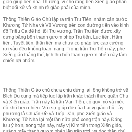
giáo giúp bên nhà Thương, vì cho rằng bên Xiển giáo phân
biệt đối xử và khinh rẻ giáo phải của mình.
Thông Thiên Giáo Chủ lập ra trận Tru Tiên, nhằm cản bước
Khương Tử Nha và Vũ Vương trên con đường tiến vào kinh
đô Triều Ca để hỏi tội Trụ vương. Trận Tru tiên được xây
dựng bằng bốn thanh gươm phép Tru tiên, Lục tiên, Hãm
tiên, Tuyệt tiên, thần tiên mà chưa có pháp lực cao cường
rơi vào đều không toan mạng. Trong trận Tru Tiên này, phe
Xiển giáo thắng thế, tịch thu bốn thanh gươm phép này làm
chiến lợi phẩm.
Thông Thiên Giáo chủ chưa chịu dừng lại, ông không trở về
Bích Du cung mà tiếp tục lập trận khác thách thức quân Chu
và Xiển giáo. Trận này là trận Vạn Tiên, có quy mô và mức
độ khó hơn nhiều. Với sự giúp đỡ của hai vị giáo chủ Tây
phương là Chuẩn Đề và Tiếp Dẫn, phe Xiển giáo và
Khương Tử Nha lại một lần nữa phá xong trận này. Đáng
lưu ý hơn, trong trận này, mấy vị Kim tiên trong Xiển giáo,
quăng mấy thanh gươm phép lên trên trời, và đọc thần chú.