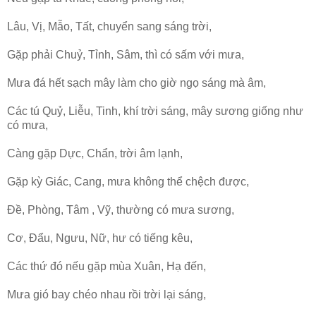
Lâu, Vị, Mẫo, Tất, chuyển sang sáng trời,
Gặp phải Chuỷ, Tỉnh, Sâm, thì có sấm với mưa,
Mưa đá hết sạch mây làm cho giờ ngọ sáng mà âm,
Các tú Quỷ, Liễu, Tinh, khí trời sáng, mây sương giống như
có mưa,
Càng gặp Dực, Chẩn, trời âm lạnh,
Gặp kỳ Giác, Cang, mưa không thể chệch được,
Đề, Phòng, Tâm , Vỹ, thường có mưa sương,
Cơ, Đẩu, Ngưu, Nữ, hư có tiếng kêu,
Các thứ đó nếu gặp mùa Xuân, Hạ đến,
Mưa gió bay chéo nhau rồi trời lại sáng,