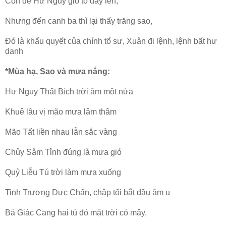
Còn đế Hư Nguy gió to dấy lên,
Nhưng đến canh ba thì lại thấy trăng sao,
Đó là khẩu quyết của chính tổ sư, Xuân đi lệnh, lệnh bất hư
danh
*Mùa hạ, Sao và mưa nắng:
Hư Nguy Thất Bích trời âm một nửa
Khuê lâu vị mão mưa lâm thâm
Mão Tất liền nhau lẫn sắc vàng
Chủy Sâm Tỉnh đúng là mưa gió
Quỷ Liễu Tú trời làm mưa xuống
Tinh Trương Dực Chẩn, chập tối bắt đầu âm u
Bá Giác Cang hai tú đó mặt trời có mây,