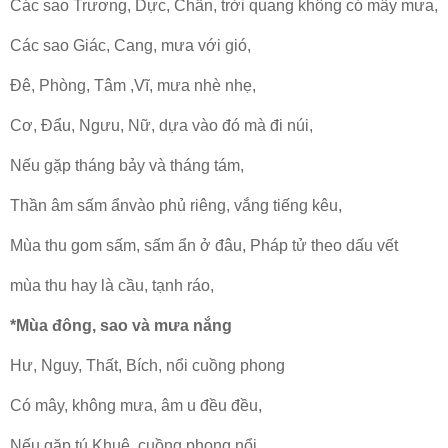
Các sao Trương, Dực, Chẩn, trời quang không có mây mưa,
Các sao Giác, Cang, mưa với gió,
Đê, Phòng, Tâm ,Vĩ, mưa nhè nhẹ,
Cơ, Đẩu, Ngưu, Nữ, dựa vào đó mà đi núi,
Nếu gặp tháng bảy và tháng tám,
Thần âm sấm ẩnvào phủ riêng, vắng tiếng kêu,
Mùa thu gom sấm, sấm ẩn ở đâu, Pháp tử theo dấu vết
mùa thu hay là cầu, tạnh ráo,
*Mùa đông, sao và mưa nắng
Hư, Nguy, Thất, Bích, nổi cuồng phong
Có mây, không mưa, âm u đều đều,
Nếu gặp tú Khuê, cuồng phong nổi,