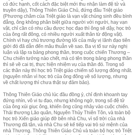
có đức hạnh, cốt cách đặc biệt mới thu nhận làm đệ tử và
truyền dậy), Thông Thiên Giáo Chủ, đứng đầu Triệt giáo
(Phương châm của Triệt giáo là vạn vật chúng sinh đều bình
đẳng, ông không phân biệt giữa người với người, hay vạn
vật, chỉ cần có nhu cầu được học đạo thì ông sẽ dậy, học trò
của ông rất đông, có nhiều người xuất thân từ động vật).
Chính vì hay chủ trương đường lối của mấy vị lãnh đạo tiên
giới đó đã dẫn đển mâu thuẫn về sao. Ba vị tổ sư này nghị
luận và lập ra bảng phong thần, trong cuộc chiến Thương –
Chu chiến tướng nào chết, mà có tên trong bảng phong thần
thì sẽ về cai trị, thực hiện nhiệm vụ của thần đó. Trong số
các thần này thì học trò Triệt giáo chiếm số lượng đông nhất.
(nguyên nhân vì học trò của ông đông về số lượng, nhưng
về chất lượng thì chưa thật sự đảm bảo).
Thông Thiên Giáo chủ lúc đầu đồng ý, chỉ định khoanh tay
đứng nhìn, vô vi tu đạo, nhưng không ngờ, trong số đệ tử
của ông xúi giục ông, khiến ông cũng nhảy vào cuộc chiến.
Thái thượng Lão quân, Nguyên Thủy Thiên Tôn, và toàn bộ
học trò Xiển giáo giúp đỡ bên nhà Chu, vì số trời của nhà
Thương đã tận, và nhà Chu sẽ kế tiếp vai trò sứ mệnh của
nhà Thương. Thông Thiên Giáo Chủ và toàn bộ học trò Triệt