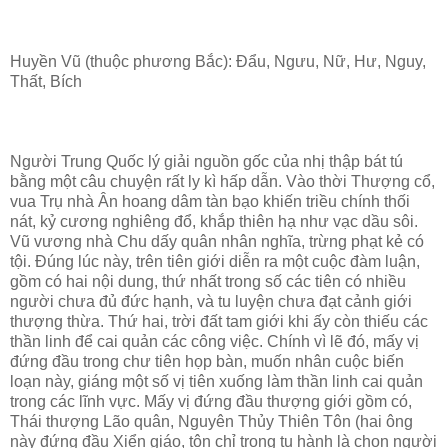
Huyền Vũ (thuộc phương Bắc): Đẩu, Ngưu, Nữ, Hư, Nguy,
Thất, Bích
Người Trung Quốc lý giải nguồn gốc của nhị thập bát tú
bằng một câu chuyện rất ly kì hấp dẫn. Vào thời Thượng cổ,
vua Trụ nhà Ân hoang dâm tàn bạo khiến triều chính thối
nát, kỷ cương nghiêng đổ, khắp thiên hạ như vạc dầu sôi.
Vũ vương nhà Chu dấy quân nhân nghĩa, trừng phạt kẻ có
tội. Đúng lúc này, trên tiên giới diễn ra một cuộc đàm luận,
gồm có hai nội dung, thứ nhất trong số các tiên có nhiều
người chưa đủ đức hạnh, và tu luyện chưa đạt cảnh giới
thượng thừa. Thứ hai, trời đất tam giới khi ấy còn thiếu các
thần linh để cai quản các công việc. Chính vì lẽ đó, mấy vị
đứng đầu trong chư tiên họp bàn, muốn nhân cuộc biến
loạn này, giáng một số vị tiên xuống làm thần linh cai quản
trong các lĩnh vực. Mấy vị đứng đầu thượng giới gồm có,
Thái thượng Lão quân, Nguyên Thủy Thiên Tôn (hai ông
này đứng đầu Xiển giáo, tôn chỉ trong tu hành là chọn người