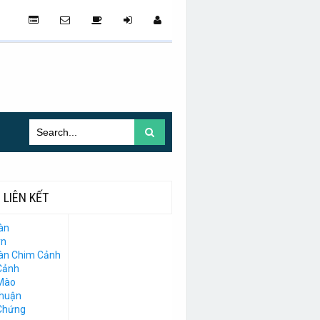
LIÊN KẾT
àn
vn
Đàn Chim Cảnh
Cảnh
Mào
Thuận
Chứng