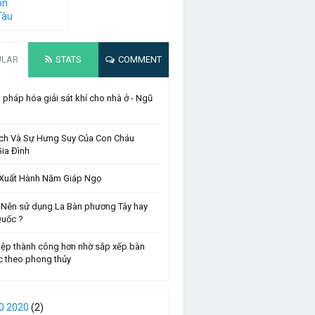
on
Tàu
ULAR
STATS
COMMENT
pháp hóa giải sát khí cho nhà ở - Ngũ
ch Và Sự Hưng Suy Của Con Cháu
ia Đình
 :Xuất Hành Năm Giáp Ngọ
 :Nên sử dụng La Bàn phương Tây hay
Quốc ?
iệp thành công hơn nhờ sắp xếp bàn
c theo phong thủy
0 2020
(2)