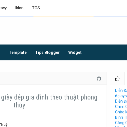
vacy
Iklan
TOS
O
Template
Tips Blogger
Widget
Diễn Đ
ủ giày dép gia đình theo thuật phong
6giay.
Diễn 
thủy
Chim 
Chào 
Binh 
Công 
Thuỷ