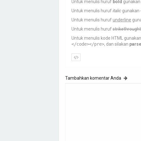
Untuk menulis huruf
bold
gunaka
Untuk menulis huruf
italic
gunakan
Untuk menulis huruf
underline
gun
Untuk menulis huruf
strikethrought
Untuk menulis kode HTML gunaka
</code></pre>
, dan silakan
pars
Tambahkan komentar Anda