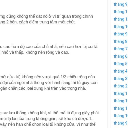
tháng 9
tháng 1
ưng cũng không thể đặt nó ở vị trí quan trọng chính
tháng 1
ang 2 bên, cách điểm trung tâm một chút.
tháng 1
tháng 9
tháng 8
 cao hơn độ cao của chủ nhà, nếu cao hơn bị coi là
tháng 7
n nhỏ và thấp, không nên rộng và cao.
tháng 6
tháng 5
tháng 4
i mở cửa tủ) không nên vượt quá 1/3 chiều rộng của
tháng 3
đại của ngôi nhà thông với hành lang thì tủ giày còn
tháng 2
găn chặn các loại xung khí tràn vào trong nhà.
tháng 1
tháng 1
tháng 1
g sự lưu thông không khí, vì thế mà tủ đựng giày phải
tháng 1
mùi lạ lan tỏa trong không gian, sẽ khó có được 1
tháng 9
 vậy nên hạn chế chọn loại tủ không cửa, vì như thế