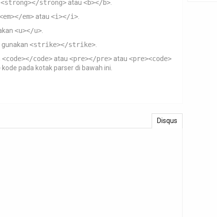
n
<strong></strong>
atau
<b></b>
.
<em></em>
atau
<i></i>
.
akan
<u></u>
.
gunakan
<strike></strike>
.
n
<code></code>
atau
<pre></pre>
atau
<pre><code>
e
kode pada kotak parser di bawah ini.
Disqus