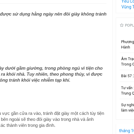
Yêu C
Vũng 
được sử dụng hằng ngày nên đôi giày không tránh
POP
Phương 
Hành
Âm Trạ
Trong G
ày dưới gầm giường, trong phòng ngủ vì tiện cho
i ra khỏi nhà. Tuy nhiên, theo phong thủy, vì được
Bài 57
ông tránh khỏi việc nhiễm tạp khí.
Tư vấn
Trung 
Sự ngh
làm việ
u vực gần cửa ra vào, tránh đặt giày một cách tùy tiện
p bên ngoài sẽ theo đôi giày vào trong nhà và ảnh
ác thành viên trong gia đình.
tháng 1