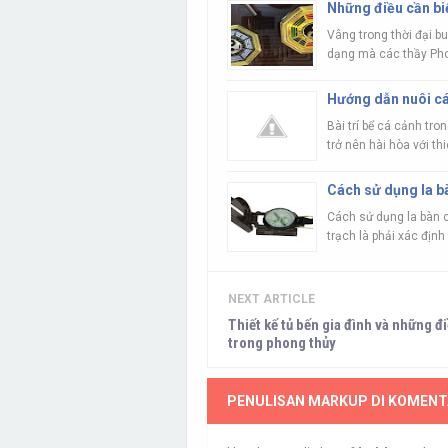
Những điều cần biế
Vâng trong thời đại b
dạng mà các thầy Phon
Hướng dẫn nuôi cá
Bài trí bể cá cảnh tr
trở nên hài hòa với th
Cách sử dụng la b
Cách sử dụng la bàn c
trạch là phải xác định 
NEXT ARTICLE
Thiết kế tủ bến gia đình và những đ
trong phong thủy
PENULISAN MARKUP DI KOMENT