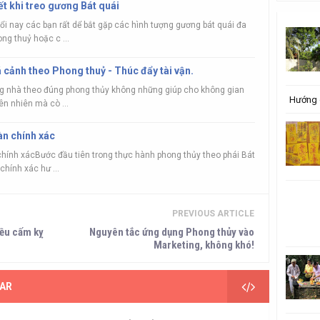
t khi treo gương Bát quái
uổi nay các bạn rất dể bắt gặp các hình tượng gương bát quái đa
g thuỷ hoặc c ...
 cảnh theo Phong thuỷ - Thúc đẩy tài vận.
ong nhà theo đúng phong thủy không những giúp cho không gian
Hướng 
iên nhiên mà cò ...
àn chính xác
hính xácBước đầu tiên trong thực hành phong thủy theo phái Bát
chính xác hư ...
PREVIOUS ARTICLE
iều cấm kỵ
Nguyên tắc ứng dụng Phong thủy vào
Marketing, không khó!
AR