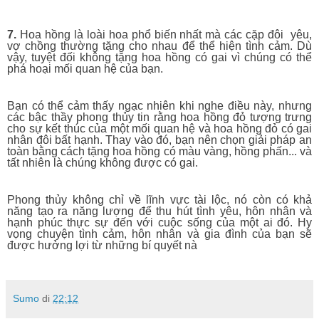
7.
Hoa hồng là loài hoa phổ biến nhất mà các cặp đôi
yêu,
vợ chồng thường tặng cho nhau để thể hiện tình cảm. Dù
vậy, tuyệt đối không tặng hoa hồng có gai vì chúng có thể
phá hoại mối quan hệ của bạn.
Bạn có thể cảm thấy ngạc nhiên khi nghe điều này, nhưng
các bậc thầy phong thủy tin rằng hoa hồng đỏ tượng trưng
cho sự kết thúc của một mối quan hệ và hoa hồng đỏ có gai
nhân đôi bất hạnh. Thay vào đó, bạn nên chọn giải pháp an
toàn bằng cách tặng hoa hồng có màu vàng, hồng phấn... và
tất nhiên là chúng không được có gai.
Phong thủy không chỉ về lĩnh vực tài lộc, nó còn có khả
năng tạo ra năng lượng để thu hút tình yêu, hôn nhân và
hạnh phúc thực sự đến với cuộc sống của một ai đó. Hy
vọng chuyện tình cảm, hôn nhân và gia đình của bạn sẽ
được hưởng lợi từ những bí quyết nà
Sumo
di
22:12