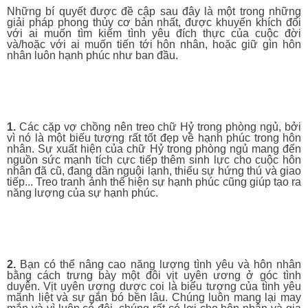
Những bí quyết được đề cập sau đây là một trong những
giải pháp phong thủy cơ bản nhất, được khuyến khích đối
với ai muốn tìm kiếm tình yêu đích thực của cuộc đời
và/hoặc với ai muốn tiến tới hôn nhân, hoặc giữ gìn hôn
nhân luôn hạnh phúc như ban đầu.
1.
Các cặp vợ chồng nên treo chữ Hỷ trong phòng ngủ, bởi
vì nó là một biếu tượng rất tốt đẹp về hạnh phúc trong hôn
nhân. Sự xuất hiện của chữ Hỷ trong phòng ngủ mang đến
nguồn sức mạnh tích cực tiếp thêm sinh lực cho cuộc hôn
nhân đã cũ, đang dần nguội lạnh, thiếu sự hứng thú và giao
tiếp... Treo tranh ảnh thể hiện sự hạnh phúc cũng giúp tạo ra
năng lượng của sự hạnh phúc.
2.
Bạn có thể nâng cao năng lượng tình yêu và hôn nhân
bằng cách trưng bày một đôi vịt uyên ương ở góc tình
duyên. Vịt uyên ương dược coi là biểu tượng của tình yêu
mãnh liệt và sự gắn bó bền lâu. Chúng luôn mang lại may