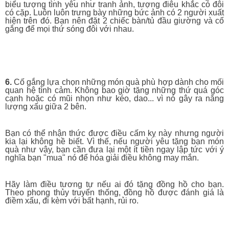
biểu tượng tình yêu như tranh ảnh, tượng điêu khắc có đôi
có cặp. Luôn luôn trưng bày những bức ảnh có 2 người xuất
hiện trên đó. Bạn nên đặt 2 chiếc bàn/tủ đầu giường và cố
gắng để mọi thứ sóng đôi với nhau.
6.
Cố gắng lựa chọn những món quà phù hợp dành cho mối
quan hệ tình cảm. Không bao giờ tặng những thứ quá góc
cạnh hoặc có mũi nhọn như kéo, dao... vì nó gây ra năng
lượng xấu giữa 2 bên.
Bạn có thể nhận thức được điều cấm kỵ này nhưng người
kia lại không hề biết. Vì thế, nếu người yêu tặng bạn món
quà như vậy, bạn cần đưa lại một ít tiền ngay lập tức với ý
nghĩa bạn "mua" nó để hóa giải điều không may mắn.
Hãy làm điều tương tự nếu ai đó tặng đồng hồ cho bạn.
Theo phong thủy truyển thống, đồng hồ được đánh giá là
điềm xấu, đi kèm với bất hạnh, rủi ro.