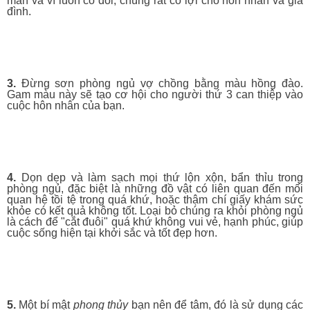
mắn và vì luôn có đôi, chúng rất có lợi cho hôn nhân và gia
đình.
3.
Đừng sơn phòng ngủ vợ chồng bằng màu hồng đào.
Gam màu này sẽ tạo cơ hội cho người thứ 3 can thiệp vào
cuộc hôn nhân của bạn.
4.
Dọn dẹp và làm sạch mọi thứ lộn xộn, bẩn thỉu trong
phòng ngủ, đặc biệt là những đồ vật có liên quan đến mối
quan hệ tồi tệ trong quá khứ, hoặc thậm chí giấy khám sức
khỏe có kết quả không tốt. Loại bỏ chúng ra khỏi phòng ngủ
là cách để "cắt đuôi" quá khứ không vui vẻ, hạnh phúc, giúp
cuộc sống hiện tại khởi sắc và tốt đẹp hơn.
5.
Một bí mật
phong thủy
bạn nên để tâm, đó là sử dụng các