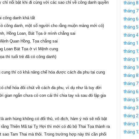
chỉ nổi bật khi đi cùng với các sao chỉ về công danh quyền
tháng 8
tháng 7
i công danh khả tất
tháng 6
 có công danh, một số người cho rằng muộn màng mới có)
tháng 5
danh, Hồng Loan, Bát Tọa ở mình chẳng sai
tháng 4
a Mệnh Quan Hồng, Tọa chẳng sai
tháng 1
ồng Loan Bát Tọa ở vì Mệnh cung
tháng 1
a thì tuổi trẻ đã có công danh)
tháng 1
tháng 1
cung thì có khả năng chế hóa được cách đa phu tại cung
tháng 8
tháng 7
ó chế hóa đôi chút về cách đa phu, ví dụ như là tuy đời
tháng 6
i gian ngắn chưa có con cái thì chia tay và sau đó lập gia
tháng 5
tháng 3
tháng 2
là anh hùng không có đối thủ, vô địch, hàm ý nói sẽ nổi bật
tháng 1
rằng Thiên Mã tại Tỵ Hợi thì mới có đủ bộ Thai Tọa thành ra
tháng 1
 sao Tam Thai mà thôi. Trong trường hợp này thì cần phối