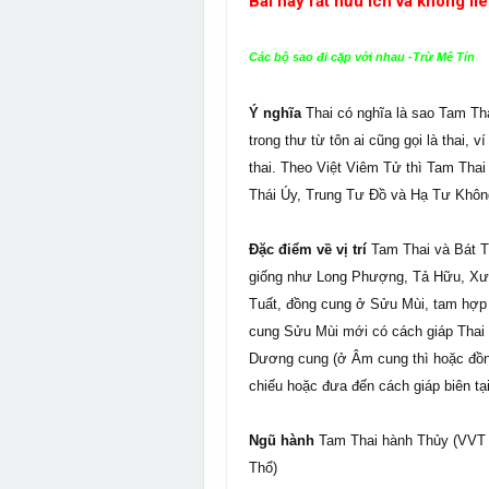
Bài này rất hữu ích và không li
Các bộ sao đi cặp với nhau -Trừ Mê Tín
Ý nghĩa
Thai có nghĩa là sao Tam Th
trong thư từ tôn ai cũng gọi là thai, v
thai. Theo Việt Viêm Tử thì Tam Thai
Thái Úy, Trung Tư Đồ và Hạ Tư Khô
Đặc điểm về vị trí
Tam Thai và Bát 
giống như Long Phượng, Tả Hữu, Xươ
Tuất, đồng cung ở Sửu Mùi, tam hợp 
cung Sửu Mùi mới có cách giáp Thai 
Dương cung (ở Âm cung thì hoặc đồn
chiếu hoặc đưa đến cách giáp biên t
Ngũ hành
Tam Thai hành Thủy (VVT 
Thổ)