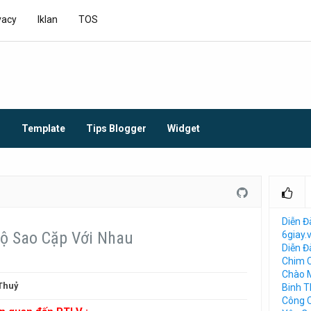
vacy
Iklan
TOS
O
Template
Tips Blogger
Widget
Diễn Đ
ộ Sao Cặp Với Nhau
6giay.
Diễn 
Chim 
Chào 
Thuỷ
Binh 
Công 