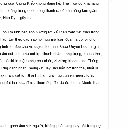
ưởng của Không Kiếp không đáng kể. Thai Tọa có khả năng
n, lo lắng trong cuộc sống thành ra có khả năng làm giảm
, Hóa Kỵ... gây ra
h, phù tá tinh nên ảnh hưởng tốt xấu cần xem xét thận trọng
hác, tùy theo các sao hội họp mà luận đoán là có lợi cho
ng tinh tốt đẹp chủ về quyền lộc như Khoa Quyền Lộc thì gia
 đài cát tinh, chủ cát lợi, thanh nhàn, sang trọng, khoan thai,
àn bà thì là mệnh phụ phu nhân, đi đứng khoan thai. Thông
ng cánh phản, mông đít đầy đặn nẩy nở tròn trịa, nhất là
ay mắn, cát lợi, thanh nhàn, giảm bớt phiền muôn. lo âu,
nhà đất tiền của được thêm đẹp đẽ, do đó thủ tại Mệnh Thân
anh, ganh đua với người, không phản ứng gay gắt trong sự