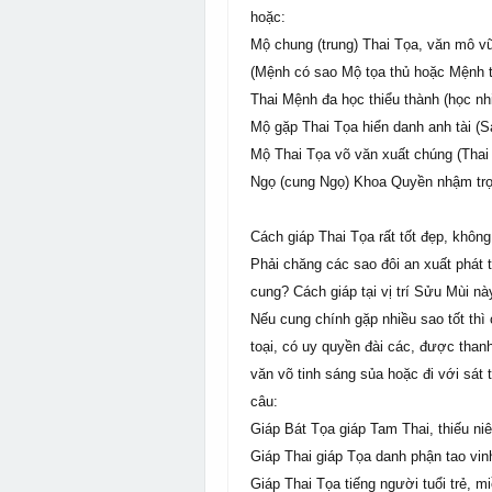
hoặc:
Mộ chung (trung) Thai Tọa, văn mô 
(Mệnh có sao Mộ tọa thủ hoặc Mệnh t
Thai Mệnh đa học thiểu thành (học n
Mộ gặp Thai Tọa hiển danh anh tài (
Mộ Thai Tọa võ văn xuất chúng (Thai 
Ngọ (cung Ngọ) Khoa Quyền nhậm tr
Cách giáp Thai Tọa rất tốt đẹp, khôn
Phải chăng các sao đôi an xuất phát 
cung? Cách giáp tại vị trí Sửu Mùi n
Nếu cung chính gặp nhiều sao tốt thì
toại, có uy quyền đài các, được tha
văn võ tinh sáng sủa hoặc đi với sát 
câu:
Giáp Bát Tọa giáp Tam Thai, thiếu ni
Giáp Thai giáp Tọa danh phận tao vi
Giáp Thai Tọa tiếng người tuổi trẻ, m