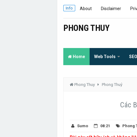
Info
About
Disclaimer
Pri
PHONG THUY
Home
Web Tools
SE
Phong Thuy
Phong Thuỷ
Các B
Sumo
08:21
Phong 