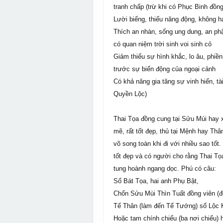
tranh chấp (trừ khi có Phục Binh đồn
Lười biếng, thiếu năng động, không 
Thích an nhàn, sống ung dung, an ph
có quan niệm trời sinh voi sinh cỏ
Giảm thiểu sự hình khắc, lo âu, phiề
trước sự biến động của ngoại cảnh
Có khả năng gia tăng sự vinh hiển, tà
Quyền Lộc)
Thai Tọa đồng cung tại Sửu Mùi hay x
mẽ, rất tốt đẹp, thủ tại Mệnh hay Thâ
võ song toàn khi đi với nhiều sao tố
tốt đẹp và có người cho rằng Thai Tọa
tung hoành ngang dọc. Phú có câu:
Số Bát Tọa, hai anh Phụ Bật,
Chốn Sửu Mùi Thìn Tuất đồng viên (đ
Tể Thân (làm đến Tể Tướng) số Lộc
Hoặc tam chính chiếu (ba nơi chiếu) h