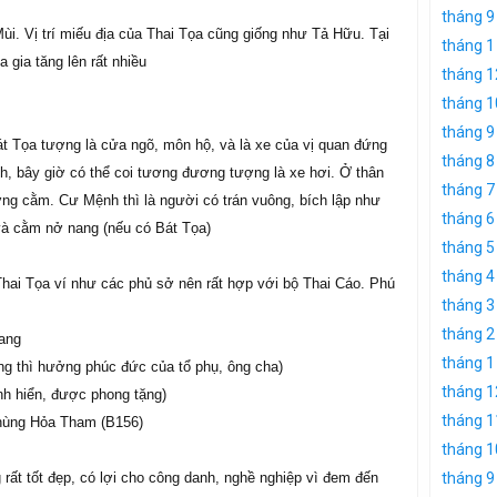
tháng 9
ùi. Vị trí miếu địa của Thai Tọa cũng giống như Tả Hữu. Tại
tháng 1
a gia tăng lên rất nhiều
tháng 1
tháng 1
tháng 9
át Tọa tượng là cửa ngõ, môn hộ, và là xe của vị quan đứng
tháng 8
ệnh, bây giờ có thể coi tương đương tượng là xe hơi. Ở thân
tháng 7
ợng cằm. Cư Mệnh thì là người có trán vuông, bích lập như
tháng 6
và cằm nở nang (nếu có Bát Tọa)
tháng 5
tháng 4
Thai Tọa ví như các phủ sở nên rất hợp với bộ Thai Cáo. Phú
tháng 3
tháng 2
uang
tháng 1
ng thì hưởng phúc đức của tổ phụ, ông cha)
tháng 1
nh hiển, được phong tặng)
tháng 1
 phùng Hỏa Tham (B156)
tháng 1
rất tốt đẹp, có lợi cho công danh, nghề nghiệp vì đem đến
tháng 9