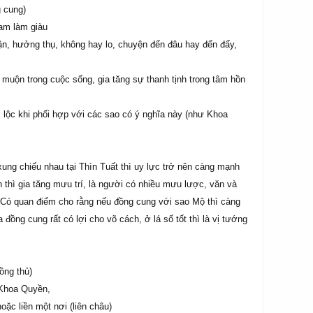
g cung)
ham làm giàu
ận, hưởng thụ, không hay lo, chuyện đến đâu hay đến đấy,
n muộn trong cuộc sống, gia tăng sự thanh tịnh trong tâm hồn
i lộc khi phối hợp với các sao có ý nghĩa này (như Khoa
ung chiếu nhau tại Thìn Tuất thì uy lực trở nên càng mạnh
n thì gia tăng mưu trí, là người có nhiều mưu lược, văn và
t. Có quan điểm cho rằng nếu đồng cung với sao Mộ thì càng
 đồng cung rất có lợi cho võ cách, ở lá số tốt thì là vị tướng
ồng thủ)
 Khoa Quyền,
oặc liền một nơi (liên châu)