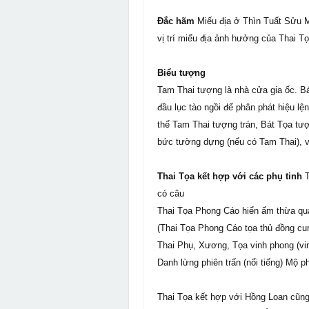
Đắc hãm
Miếu địa ở Thìn Tuất Sửu M
vị trí miếu địa ảnh hưởng của Thai Tọ
Biểu tượng
Tam Thai tượng là nhà cửa gia ốc. B
đầu lục tào ngồi để phân phát hiệu l
thể Tam Thai tượng trán, Bát Tọa tư
bức tường dựng (nếu có Tam Thai), 
Thai Tọa kết hợp với các phụ tinh
có câu
Thai Tọa Phong Cáo hiển ấm thừa q
(Thai Tọa Phong Cáo tọa thủ đồng cu
Thai Phụ, Xương, Tọa vinh phong (vi
Danh lừng phiên trấn (nổi tiếng) Mộ
Thai Tọa kết hợp với Hồng Loan cũng 