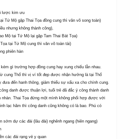
vũ lược kim ưu
ại Tứ Mộ gặp Thai Tọa đồng cung thì văn võ song toàn)
hiều nhưng không thành công),
Sao Mộ tại Tứ Mộ lại gặp Tam Thai Bát Tọa)
Tọa tại Tứ Mộ cung thì văn võ toàn tài)
ọng phiên hàn
g kém gì trường hợp đồng cung hay xung chiếu lẫn nhau.
từ cung Thổ thì vị ví tốt đẹp được nhận hưởng là tại Thổ
ày đưa đến hanh thông, giảm thiểu sự xấu xa cho chính cung.
 công danh được thuận lợi, tuổi trẻ đã đắc ý công thành danh
nh nhàn. Thai Tọa đứng một mình không phối hợp được với
tinh lạc hãm thì công danh cũng không có là bao. Phú có
ên sớm dự các đài (lâu đài) nghênh ngang (hiên ngang)
nh
iền các đài rạng vẻ y quan