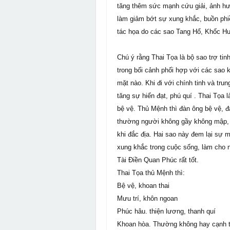
tăng thêm sức mạnh cứu giải, ảnh h
làm giảm bớt sự xung khắc, buồn phiề
tác họa do các sao Tang Hổ, Khốc Hư
Chú ý rằng Thai Tọa là bộ sao trợ tin
trong bối cảnh phối hợp với các sao k
mặt nào. Khi đi với chính tinh và tru
tăng sự hiển đạt, phú quí . Thai Tọa là
bệ vệ. Thủ Mệnh thì đàn ông bệ vệ, đ
thường người không gầy không mập, lư
khi đắc địa. Hai sao này đem lại sự m
xung khắc trong cuộc sống, làm cho 
Tài Điền Quan Phúc rất tốt.
Thai Tọa thủ Mệnh thì:
Bệ vệ, khoan thai
Mưu trí, khôn ngoan
Phúc hâu. thiện lương, thanh quí
Khoan hòa. Thường không hay cạnh tr