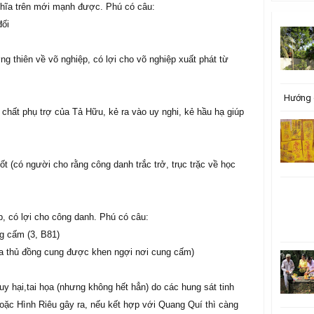
nghĩa trên mới mạnh được. Phú có câu:
đối
g thiên về võ nghiệp, có lợi cho võ nghiệp xuất phát từ
Hướng 
 chất phụ trợ của Tả Hữu, kẻ ra vào uy nghi, kẻ hầu hạ giúp
ốt (có người cho rằng công danh trắc trở, trục trặc về học
p, có lợi cho công danh. Phú có câu:
g cấm (3, B81)
a thủ đồng cung được khen ngợi nơi cung cấm)
uy hại,tai họa (nhưng không hết hẳn) do các hung sát tinh
oặc Hình Riêu gây ra, nếu kết hợp với Quang Quí thì càng