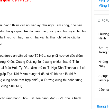
ên quan đến PTLV :
Yêu C
Vũng 
POP
ai. Sách thiên văn nói sao ấy như ngôi Tam công, cho nên
í dụ như gọi quan trên là hiến thai , gọi quan phủ huyện là phụ
Phương 
 là Thượng Thai, Trung Thai và Hạ Thai, chỉ về ba cấp là
Hành
ng
Âm Trạ
Trong G
Tọa được an căn cứ vào Tả Hữu, sự phối hợp có đặc điểm
ng Khúc, Quang Quí, nghĩa là xung chiếu nhau ở Thìn
Những 
chay
tại Mão Hợi, Tỵ Dậu, đơn thủ tại Tí Ngọ Dần Thân và chỉ có
giáp Tọa. Khi ở Âm cung thì dễ có đủ bộ hơn là khi ở
Sự ngh
g cung hoặc tam hợp chiếu, ở Dương cung thì hoặc xung
làm việ
ại cung Sừu Mùi)
Cách cú
cho rằng hành Thổ), Bát Tọa hành Mộc (VVT cho là hành
tháng 1