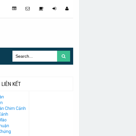
LIÊN KẾT
àn
vn
Đàn Chim Cảnh
Cảnh
Mào
Thuận
Chứng