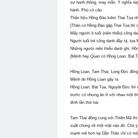
sự hanh thông, may mắn. Ý nghĩa này 
hành. Phú có câu:
Thân hữu Hồng Đào kiêm Thai Tọa nh
(Thân có Hồng Đào gặp Thai Tọa thì
Mấy người ít tuổi (niên thiếu) công 
Người tuổi trẻ công danh đầy tá, tọ
Những người niên thiếu danh ghi, H
(Mệnh hay Quan có Hồng Loan, Bát Tọ
Hồng Loan, Tam Thai, Long Đức đồng 
Mệnh do Hồng Loan gây ra
Hồng Loan, Bát Tọa, Nguyệt Đức thì c
trước có nhưng ăn ở với nhau một thờ
đình lần thứ hai
Tam Thai đồng cung với Thiên Mã thì 
xuất chúng về một mặt nào đó. Chú ý 
mạnh mẽ hơn tại Dần Thân chỉ có một